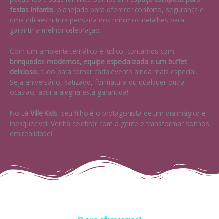
festas infantis
, planejado para oferecer conforto, segurança e
uma infraestrutura pensada nos mínimos detalhes para
garantir a melhor celebração.
Com um ambiente temático e lúdico, contamos com
brinquedos modernos, equipe especializada e um buffet
delicioso
, tudo para tornar cada evento ainda mais especial.
Seja aniversário, batizado, formatura ou qualquer outra
ocasião, aqui a alegria está garantida!
No
La Ville Kids
, seu filho é o protagonista de um dia mágico e
inesquecível. Venha celebrar com a gente e transformar sonhos
em realidade!