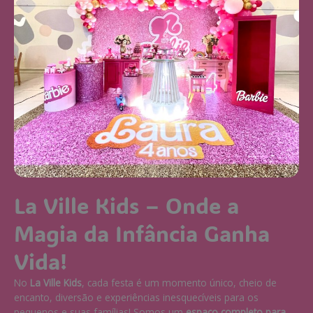
La Ville Kids – Onde a
Magia da Infância Ganha
Vida!
No
La Ville Kids
, cada festa é um momento único, cheio de
encanto, diversão e experiências inesquecíveis para os
pequenos e suas famílias! Somos um
espaço completo para