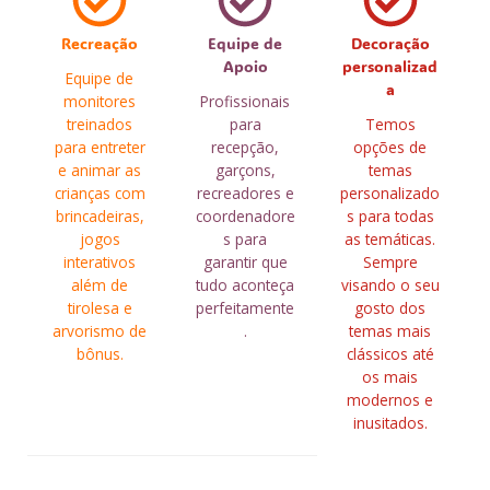
Recreação
Equipe de
Decoração
Apoio
personalizad
Equipe de
a
monitores
Profissionais
treinados
para
Temos
para entreter
recepção,
opções de
e animar as
garçons,
temas
crianças com
recreadores e
personalizado
brincadeiras,
coordenadore
s para todas
jogos
s para
as temáticas.
interativos
garantir que
Sempre
além de
tudo aconteça
visando o seu
tirolesa e
perfeitamente
gosto dos
arvorismo de
.
temas mais
bônus.
clássicos até
os mais
modernos e
inusitados.