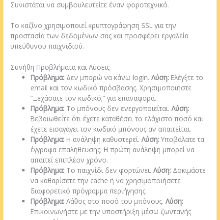
Συνιστάται να συμβουλευτείτε έναν φοροτεχνικό.
Το καζίνο χρησιμοποιεί κρυπτογράφηση SSL για την
προστασία των δεδομένων σας και προσφέρει εργαλεία
υπεύθυνου παιχνιδιού.
Συνήθη Προβλήματα και Λύσεις
Πρόβλημα:
Δεν μπορώ να κάνω login.
Λύση:
Ελέγξτε το
email και τον κωδικό πρόσβασης. Χρησιμοποιήστε
“Ξεχάσατε τον κωδικό;” για επαναφορά.
Πρόβλημα:
Το μπόνους δεν ενεργοποιείται.
Λύση:
Βεβαιωθείτε ότι έχετε καταθέσει το ελάχιστο ποσό και
έχετε εισαγάγει τον κωδικό μπόνους αν απαιτείται.
Πρόβλημα:
Η ανάληψη καθυστερεί.
Λύση:
Υποβάλατε τα
έγγραφα επαλήθευσης; Η πρώτη ανάληψη μπορεί να
απαιτεί επιπλέον χρόνο.
Πρόβλημα:
Το παιχνίδι δεν φορτώνει.
Λύση:
Δοκιμάστε
να καθαρίσετε την cache ή να χρησιμοποιήσετε
διαφορετικό πρόγραμμα περιήγησης.
Πρόβλημα:
Λάθος στο ποσό του μπόνους.
Λύση:
Επικοινωνήστε με την υποστήριξη μέσω ζωντανής