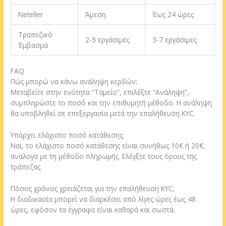
Neteller
Άμεση
Έως 24 ώρες
Τραπεζικό
2-5 εργάσιμες
3-7 εργάσιμες
Έμβασμα
FAQ
Πώς μπορώ να κάνω ανάληψη κερδών;
Μεταβείτε στην ενότητα “Ταμείο”, επιλέξτε “Ανάληψη”,
συμπληρώστε το ποσό και την επιθυμητή μέθοδο. Η ανάληψη
θα υποβληθεί σε επεξεργασία μετά την επαλήθευση KYC.
Υπάρχει ελάχιστο ποσό κατάθεσης;
Ναι, το ελάχιστο ποσό κατάθεσης είναι συνήθως 10€ ή 20€,
ανάλογα με τη μέθοδο πληρωμής. Ελέγξτε τους όρους της
τράπεζας.
Πόσος χρόνος χρειάζεται για την επαλήθευση KYC;
Η διαδικασία μπορεί να διαρκέσει από λίγες ώρες έως 48
ώρες, εφόσον τα έγγραφα είναι καθαρά και σωστά.