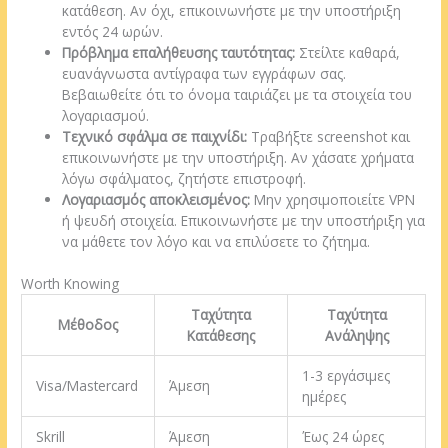
κατάθεση. Αν όχι, επικοινωνήστε με την υποστήριξη
εντός 24 ωρών.
Πρόβλημα επαλήθευσης ταυτότητας:
Στείλτε καθαρά,
ευανάγνωστα αντίγραφα των εγγράφων σας.
Βεβαιωθείτε ότι το όνομα ταιριάζει με τα στοιχεία του
λογαριασμού.
Τεχνικό σφάλμα σε παιχνίδι:
Τραβήξτε screenshot και
επικοινωνήστε με την υποστήριξη. Αν χάσατε χρήματα
λόγω σφάλματος, ζητήστε επιστροφή.
Λογαριασμός αποκλεισμένος:
Μην χρησιμοποιείτε VPN
ή ψευδή στοιχεία. Επικοινωνήστε με την υποστήριξη για
να μάθετε τον λόγο και να επιλύσετε το ζήτημα.
Worth Knowing
Ταχύτητα
Ταχύτητα
Μέθοδος
Κατάθεσης
Ανάληψης
1-3 εργάσιμες
Visa/Mastercard
Άμεση
ημέρες
Skrill
Άμεση
Έως 24 ώρες