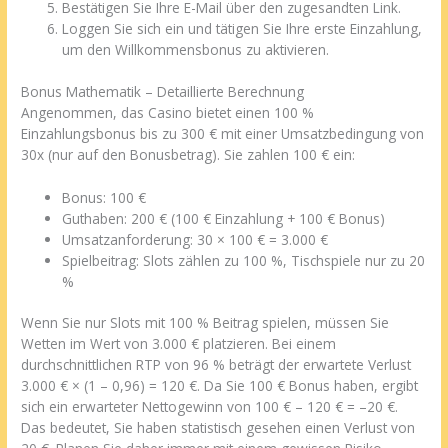
Bestätigen Sie Ihre E-Mail über den zugesandten Link.
Loggen Sie sich ein und tätigen Sie Ihre erste Einzahlung,
um den Willkommensbonus zu aktivieren.
Bonus Mathematik – Detaillierte Berechnung
Angenommen, das Casino bietet einen 100 %
Einzahlungsbonus bis zu 300 € mit einer Umsatzbedingung von
30x (nur auf den Bonusbetrag). Sie zahlen 100 € ein:
Bonus: 100 €
Guthaben: 200 € (100 € Einzahlung + 100 € Bonus)
Umsatzanforderung: 30 × 100 € = 3.000 €
Spielbeitrag: Slots zählen zu 100 %, Tischspiele nur zu 20
%
Wenn Sie nur Slots mit 100 % Beitrag spielen, müssen Sie
Wetten im Wert von 3.000 € platzieren. Bei einem
durchschnittlichen RTP von 96 % beträgt der erwartete Verlust
3.000 € × (1 – 0,96) = 120 €. Da Sie 100 € Bonus haben, ergibt
sich ein erwarteter Nettogewinn von 100 € – 120 € = –20 €.
Das bedeutet, Sie haben statistisch gesehen einen Verlust von