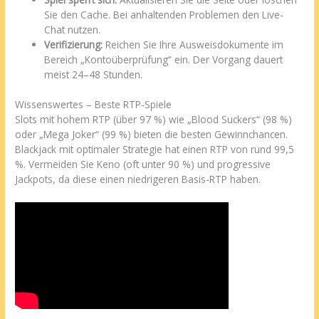
Sie den Cache. Bei anhaltenden Problemen den Live-
Chat nutzen.
Verifizierung:
Reichen Sie Ihre Ausweisdokumente im
Bereich „Kontoüberprüfung“ ein. Der Vorgang dauert
meist 24–48 Stunden.
Wissenswertes – Beste RTP-Spiele
Slots mit hohem RTP (über 97 %) wie „Blood Suckers“ (98 %)
oder „Mega Joker“ (99 %) bieten die besten Gewinnchancen.
Blackjack mit optimaler Strategie hat einen RTP von rund 99,5
%. Vermeiden Sie Keno (oft unter 90 %) und progressive
Jackpots, da diese einen niedrigeren Basis-RTP haben.