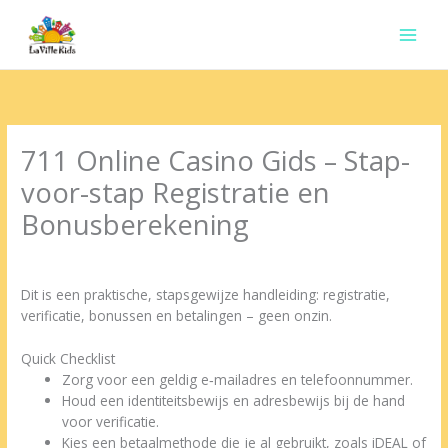
Ir
para
o
conteúdo
711 Online Casino Gids – Stap-
voor-stap Registratie en
Bonusberekening
/
Uncategorized
/ Por
lavillekids@gmail.com
Dit is een praktische, stapsgewijze handleiding: registratie,
verificatie, bonussen en betalingen – geen onzin.
Quick Checklist
Zorg voor een geldig e‑mailadres en telefoonnummer.
Houd een identiteitsbewijs en adresbewijs bij de hand
voor verificatie.
Kies een betaalmethode die je al gebruikt, zoals iDEAL of