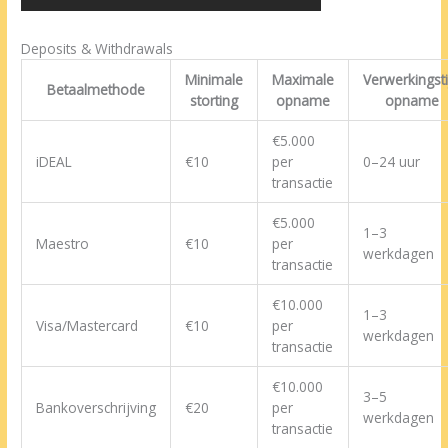
Deposits & Withdrawals
Minimale
Maximale
Verwerkingsti
Betaalmethode
storting
opname
opname
€5.000
iDEAL
€10
per
0–24 uur
transactie
€5.000
1–3
Maestro
€10
per
werkdagen
transactie
€10.000
1–3
Visa/Mastercard
€10
per
werkdagen
transactie
€10.000
3–5
Bankoverschrijving
€20
per
werkdagen
transactie