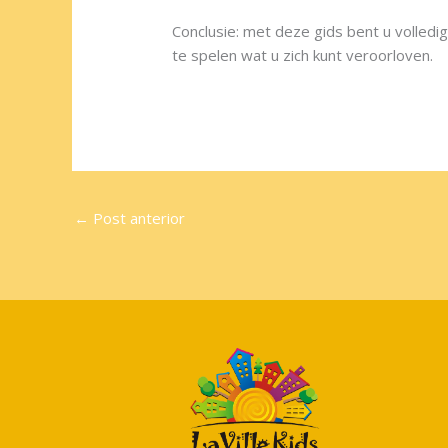
Conclusie: met deze gids bent u volledig
te spelen wat u zich kunt veroorloven.
←
Post anterior