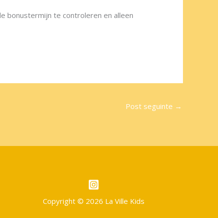
 de bonustermijn te controleren en alleen
Post seguinte
→
Copyright © 2026 La Ville Kids