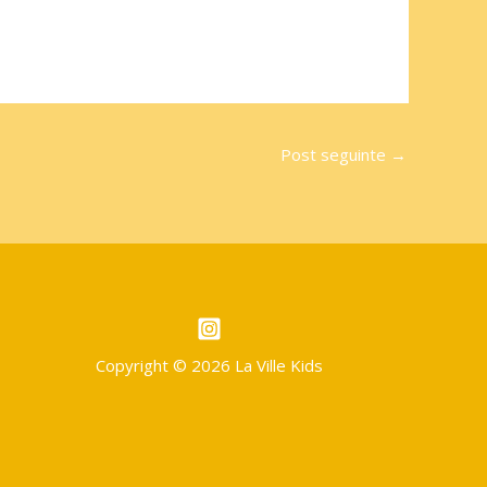
Post seguinte
→
Copyright © 2026 La Ville Kids