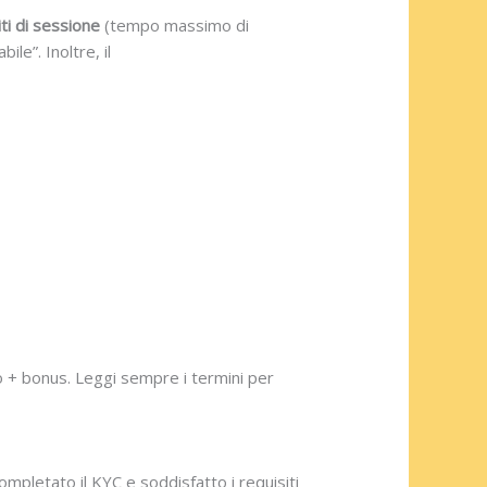
iti di sessione
(tempo massimo di
e”. Inoltre, il
 + bonus. Leggi sempre i termini per
completato il KYC e soddisfatto i requisiti