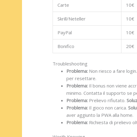
Carte
10€
Skrill/Neteller
10€
PayPal
10€
Bonifico
20€
Troubleshooting
Problema:
Non riesco a fare login
per resettare.
Problema:
Il bonus non viene acc
minimo. Contatta il supporto se p
Problema:
Prelievo rifiutato.
Solu
Problema:
Il gioco non carica.
Solu
aver aggiunto la PWA alla home.
Problema:
Richiesta di prelievo olt
Worth Knowing