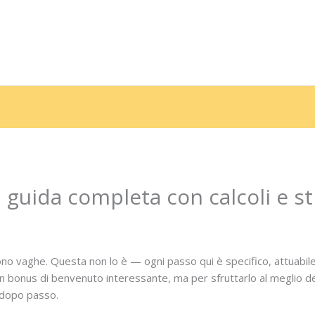
e
Sobre nós
Serviços
Galeria
Depoimentos
End
guida completa con calcoli e st
.com
no vaghe. Questa non lo è — ogni passo qui è specifico, attuabil
n bonus di benvenuto interessante, ma per sfruttarlo al meglio d
 dopo passo.