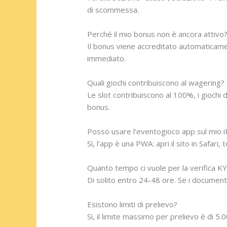
di scommessa.
Perché il mio bonus non è ancora attivo
Il bonus viene accreditato automaticamen
immediato.
Quali giochi contribuiscono al wagering?
Le slot contribuiscono al 100%, i giochi d
bonus.
Posso usare l’eventogioco app sul mio 
Sì, l’app è una PWA: apri il sito in Safar
Quanto tempo ci vuole per la verifica K
Di solito entro 24-48 ore. Se i documenti s
Esistono limiti di prelievo?
Sì, il limite massimo per prelievo è di 5.