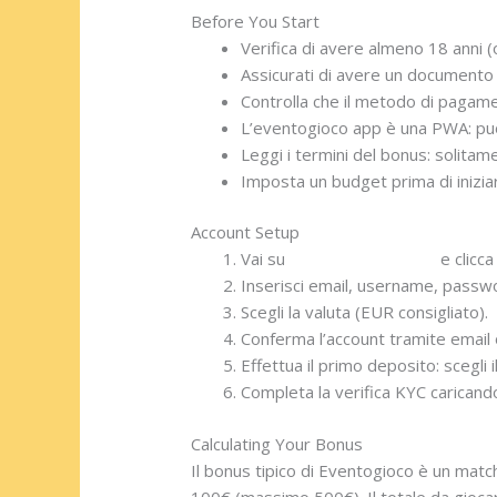
Before You Start
Verifica di avere almeno 18 anni (o
Assicurati di avere un documento d
Controlla che il metodo di pagamen
L’eventogioco app è una PWA: puo
Leggi i termini del bonus: solitam
Imposta un budget prima di iniziar
Account Setup
Vai su
Eventogioco bonus
e clicca
Inserisci email, username, passwo
Scegli la valuta (EUR consigliato).
Conferma l’account tramite email
Effettua il primo deposito: scegli 
Completa la verifica KYC caricando
Calculating Your Bonus
Il bonus tipico di Eventogioco è un matc
100€ (massimo 500€). Il totale da gioca