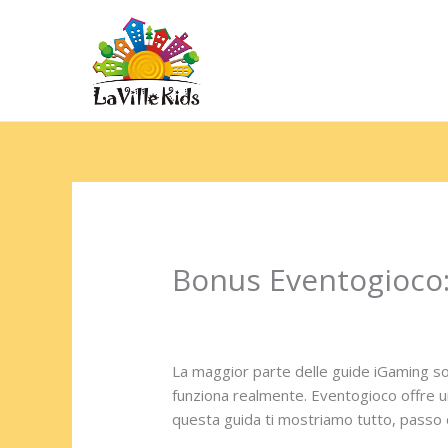
Ir
para
o
Hom
conteúdo
Bonus Eventogioco: 
/
Uncategorized
/ Por
lavillekids@gmail
La maggior parte delle guide iGaming so
funziona realmente. Eventogioco offre u
questa guida ti mostriamo tutto, passo