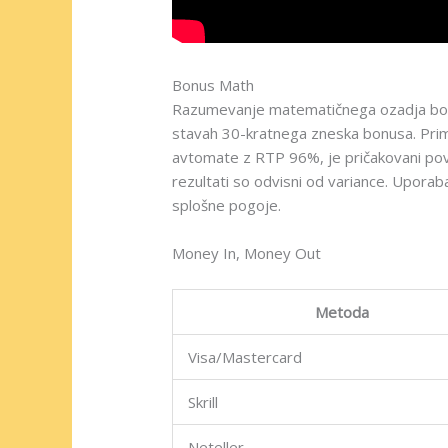
Bonus Math
Razumevanje matematičnega ozadja bon
stavah 30-kratnega zneska bonusa. Prime
avtomate z RTP 96%, je pričakovani povr
rezultati so odvisni od variance. Upora
splošne pogoje.
Money In, Money Out
Metoda
Visa/Mastercard
Skrill
Neteller