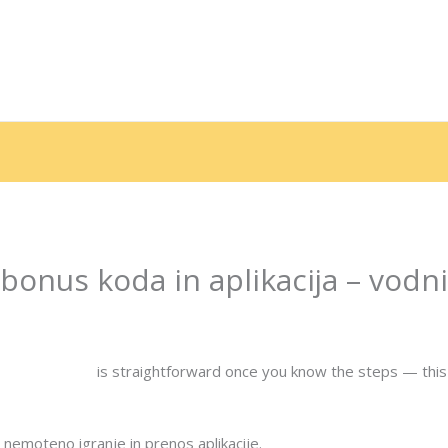
e
Sobre nós
Serviços
Galeria
Depoimentos
End
onus koda in aplikacija – vodni
.com
asino-si.net/
is straightforward once you know the steps — this
 nemoteno igranje in prenos aplikacije.