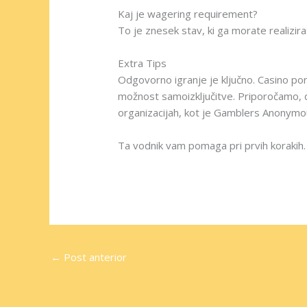
Kaj je wagering requirement?
To je znesek stav, ki ga morate realizir
Extra Tips
Odgovorno igranje je ključno. Casino pon
možnost samoizključitve. Priporočamo, da
organizacijah, kot je Gamblers Anonymo
Ta vodnik vam pomaga pri prvih korakih. 
←
Post anterior