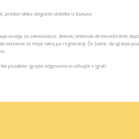
ati, preden lahko dvignete dobitke iz bonusa.
uja orodja za samonadzor: dnevni, tedenski ali mesečni limit depo
 nastavite te meje takoj po registraciji. Če čutite, da igranje po
us.
Ne pozabite: igrajte odgovorno in uživajte v igrah.