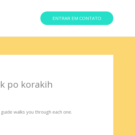
ENTRAR EM CONTATO
ereço
k po korakih
 guide walks you through each one.