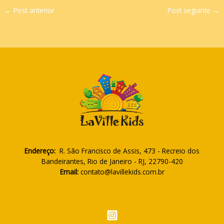
←
Post anterior
Post seguinte
→
Endereço:
R. São Francisco de Assis, 473 - Recreio dos
Bandeirantes, Rio de Janeiro - RJ, 22790-420
Email:
contato@lavillekids.com.br