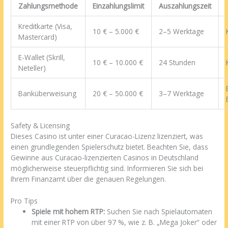
Zahlungsmethode
Einzahlungslimit
Auszahlungszeit
Kreditkarte (Visa,
10 € – 5.000 €
2–5 Werktage
Mastercard)
E-Wallet (Skrill,
10 € – 10.000 €
24 Stunden
Neteller)
Banküberweisung
20 € – 50.000 €
3–7 Werktage
Safety & Licensing
Dieses Casino ist unter einer Curacao-Lizenz lizenziert, was
einen grundlegenden Spielerschutz bietet. Beachten Sie, dass
Gewinne aus Curacao-lizenzierten Casinos in Deutschland
möglicherweise steuerpflichtig sind. Informieren Sie sich bei
Ihrem Finanzamt über die genauen Regelungen.
Pro Tips
Spiele mit hohem RTP:
Suchen Sie nach Spielautomaten
mit einer RTP von über 97 %, wie z. B. „Mega Joker“ oder