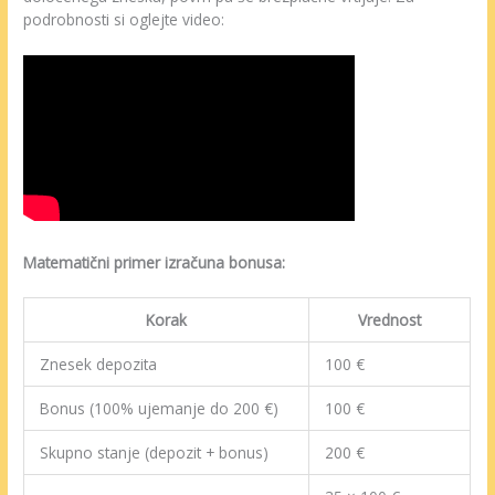
podrobnosti si oglejte video:
Matematični primer izračuna bonusa:
Korak
Vrednost
Znesek depozita
100 €
Bonus (100% ujemanje do 200 €)
100 €
Skupno stanje (depozit + bonus)
200 €