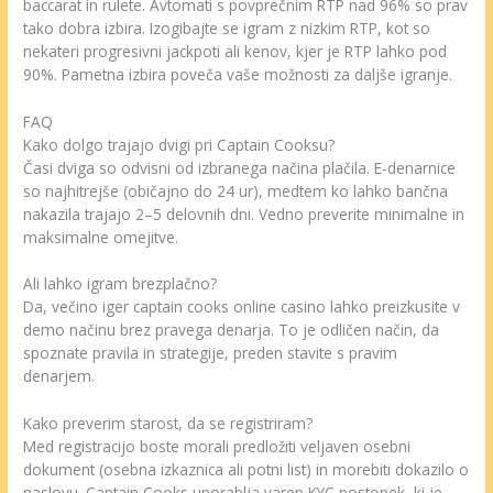
baccarat in rulete. Avtomati s povprečnim RTP nad 96% so prav
tako dobra izbira. Izogibajte se igram z nizkim RTP, kot so
nekateri progresivni jackpoti ali kenov, kjer je RTP lahko pod
90%. Pametna izbira poveča vaše možnosti za daljše igranje.
FAQ
Kako dolgo trajajo dvigi pri Captain Cooksu?
Časi dviga so odvisni od izbranega načina plačila. E-denarnice
so najhitrejše (običajno do 24 ur), medtem ko lahko bančna
nakazila trajajo 2–5 delovnih dni. Vedno preverite minimalne in
maksimalne omejitve.
Ali lahko igram brezplačno?
Da, večino iger captain cooks online casino lahko preizkusite v
demo načinu brez pravega denarja. To je odličen način, da
spoznate pravila in strategije, preden stavite s pravim
denarjem.
Kako preverim starost, da se registriram?
Med registracijo boste morali predložiti veljaven osebni
dokument (osebna izkaznica ali potni list) in morebiti dokazilo o
naslovu. Captain Cooks uporablja varen KYC postopek, ki je