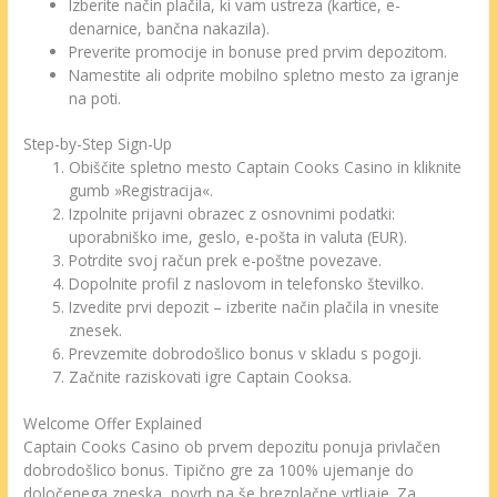
Izberite način plačila, ki vam ustreza (kartice, e-
denarnice, bančna nakazila).
Preverite promocije in bonuse pred prvim depozitom.
Namestite ali odprite mobilno spletno mesto za igranje
na poti.
Step-by-Step Sign-Up
Obiščite spletno mesto Captain Cooks Casino in kliknite
gumb »Registracija«.
Izpolnite prijavni obrazec z osnovnimi podatki:
uporabniško ime, geslo, e-pošta in valuta (EUR).
Potrdite svoj račun prek e-poštne povezave.
Dopolnite profil z naslovom in telefonsko številko.
Izvedite prvi depozit – izberite način plačila in vnesite
znesek.
Prevzemite dobrodošlico bonus v skladu s pogoji.
Začnite raziskovati igre Captain Cooksa.
Welcome Offer Explained
Captain Cooks Casino ob prvem depozitu ponuja privlačen
dobrodošlico bonus. Tipično gre za 100% ujemanje do
določenega zneska, povrh pa še brezplačne vrtljaje. Za