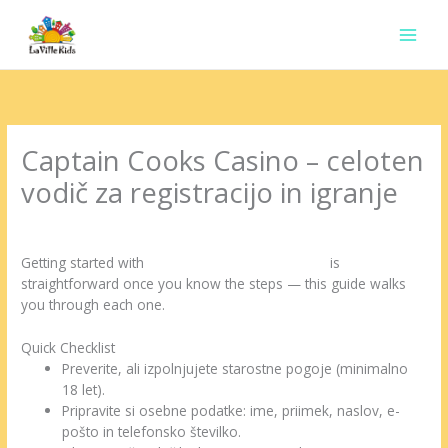
Ir
para
o
conteúdo
Captain Cooks Casino – celoten
vodič za registracijo in igranje
/
Uncategorized
/ Por
lavillekids@gmail.com
Getting started with
https://captaincooks-si.com/
is
straightforward once you know the steps — this guide walks
you through each one.
Quick Checklist
Preverite, ali izpolnjujete starostne pogoje (minimalno
18 let).
Pripravite si osebne podatke: ime, priimek, naslov, e-
pošto in telefonsko številko.