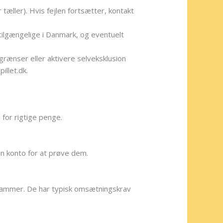
æller). Hvis fejlen fortsætter, kontakt
tilgængelige i Danmark, og eventuelt
grænser eller aktivere selveksklusion
illet.dk.
 for rigtige penge.
en konto for at prøve dem.
ogrammer. De har typisk omsætningskrav