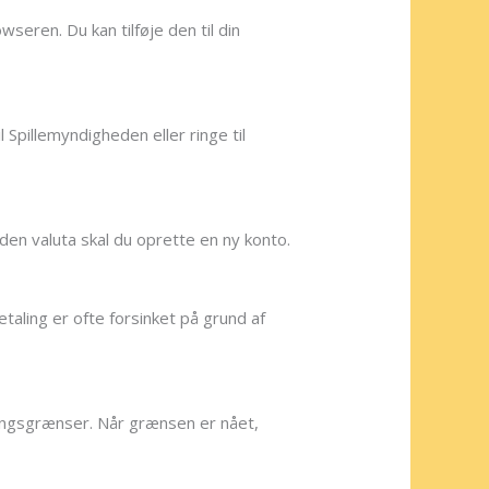
eren. Du kan tilføje den til din
Spillemyndigheden eller ringe til
anden valuta skal du oprette en ny konto.
aling er ofte forsinket på grund af
etalingsgrænser. Når grænsen er nået,