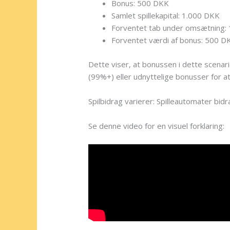
Bonus: 500 DKK
Samlet spillekapital: 1.000 DKK
Forventet tab under omsætning: 
Forventet værdi af bonus: 500 D
Dette viser, at bonussen i dette scenar
(99%+) eller udnyttelige bonusser for a
Spilbidrag varierer: Spilleautomater bid
Se denne video for en visuel forklaring: