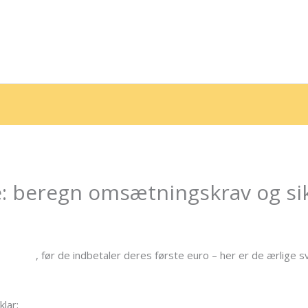
e
Sobre nós
Serviços
Galeria
Depoimentos
End
: beregn omsætningskrav og si
ds
t casino
, før de indbetaler deres første euro – her er de ærlige sv
lar: