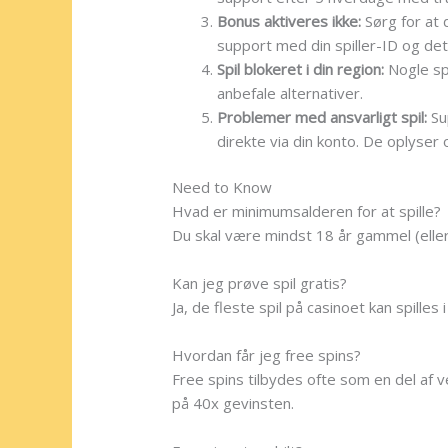
Bonus aktiveres ikke:
Sørg for at 
support med din spiller-ID og det
Spil blokeret i din region:
Nogle spi
anbefale alternativer.
Problemer med ansvarligt spil:
Sup
direkte via din konto. De oplyser
Need to Know
Hvad er minimumsalderen for at spille?
Du skal være mindst 18 år gammel (eller 
Kan jeg prøve spil gratis?
Ja, de fleste spil på casinoet kan spill
Hvordan får jeg free spins?
Free spins tilbydes ofte som en del af
på 40x gevinsten.