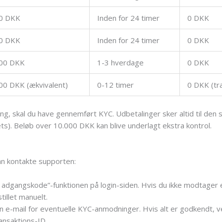
0 DKK
Inden for 24 timer
0 DKK
0 DKK
Inden for 24 timer
0 DKK
00 DKK
1-3 hverdage
0 DKK
00 DKK (ækvivalent)
0-12 timer
0 DKK (tr
ing, skal du have gennemført KYC. Udbetalinger sker altid til d
ts). Beløb over 10.000 DKK kan blive underlagt ekstra kontrol.
an kontakte supporten:
adgangskode”-funktionen på login-siden. Hvis du ikke modtager 
tillet manuelt.
in e-mail for eventuelle KYC-anmodninger. Hvis alt er godkendt, v
ansaktions-ID.