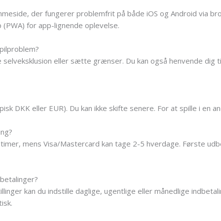
meside, der fungerer problemfrit på både iOS og Android via brows
(PWA) for app-lignende oplevelse.
spilproblem?
 selveksklusion eller sætte grænser. Du kan også henvende dig til 
ypisk DKK eller EUR). Du kan ikke skifte senere. For at spille i en 
ing?
 timer, mens Visa/Mastercard kan tage 2-5 hverdage. Første udbet
betalinger?
dstillinger kan du indstille daglige, ugentlige eller månedlige indb
isk.