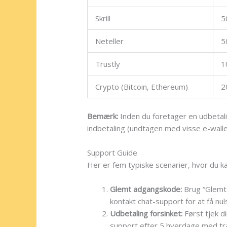
Skrill
5
Neteller
5
Trustly
1
Crypto (Bitcoin, Ethereum)
2
Bemærk:
Inden du foretager en udbetal
indbetaling (undtagen med visse e-walle
Support Guide
Her er fem typiske scenarier, hvor du k
Glemt adgangskode:
Brug “Glemt 
kontakt chat-support for at få nuls
Udbetaling forsinket:
Først tjek d
support efter 5 hverdage med tr