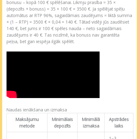
bonusu – kopā 100 € spēlēšanai. Likmju prasība = 35 ×
(depozīts + bonuss) = 35 × 100 € = 3500 €. Ja spēlējat spēļu
automātus ar RTP 96%, sagaidāmais zaudējums = liktā summa
× (1 – RTP) = 3500 € × 0,04 = 140 €. Tātad vidēji jūs zaudēsiet
140 €, bet jums ir 100 € spēles nauda – neto sagaidāmais
zaudējums ir 40 €. Tas nozīmē, ka bonuss nav garantēta
peļņa, bet gan iespēja ilgāk spēlēt.
Naudas ienākšana un izmaksa
Maksājumu
Minimālais
Minimālā
Apstrādes
metode
depozīts
izmaksa
laiks
1–3