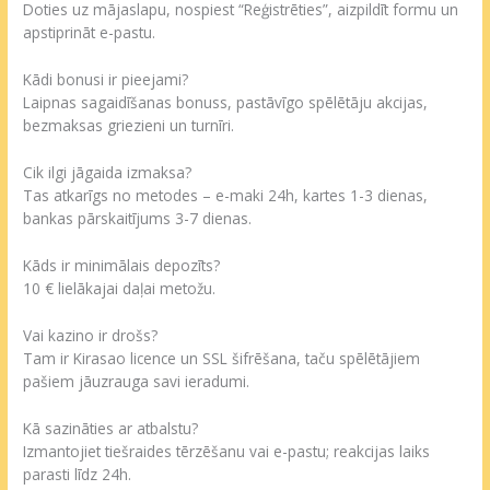
Doties uz mājaslapu, nospiest “Reģistrēties”, aizpildīt formu un
apstiprināt e-pastu.
Kādi bonusi ir pieejami?
Laipnas sagaidīšanas bonuss, pastāvīgo spēlētāju akcijas,
bezmaksas griezieni un turnīri.
Cik ilgi jāgaida izmaksa?
Tas atkarīgs no metodes – e-maki 24h, kartes 1-3 dienas,
bankas pārskaitījums 3-7 dienas.
Kāds ir minimālais depozīts?
10 € lielākajai daļai metožu.
Vai kazino ir drošs?
Tam ir Kirasao licence un SSL šifrēšana, taču spēlētājiem
pašiem jāuzrauga savi ieradumi.
Kā sazināties ar atbalstu?
Izmantojiet tiešraides tērzēšanu vai e-pastu; reakcijas laiks
parasti līdz 24h.