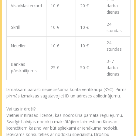
Visa/Mastercard
10 €
20 €
darba
dienas
24
Skrill
10 €
10 €
stundas
24
Neteller
10 €
10 €
stundas
3–7
Bankas
25 €
50 €
darba
pārskaitījums
dienas
Izmaksām parasti nepieciešama konta verifikācija (KYC). Pirms
pirmās izmaksas sagatavojiet ID un adreses apliecinājumu.
Vai tas ir droši?
Vietnei ir Kirasao licence, kas nodrošina pamata regulējumu.
Svarīgi: Latvijas nodokļu maksātājiem laimesti no Kirasao
licencētiem kazino var būt apliekami ar ienākuma nodokli.
Ieteicams konsultēties ar nodokļu speciālistu. Drošību