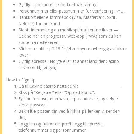
Gyldig e-postadresse for kontoaktivering.
Personnummer eller passnummer for verifisering (KYC).
Bankkort eller e-lommebok (Visa, Mastercard, Skrill,
Neteller) for innskudd.
Stabilt internett og en mobil-optimalisert nettleser —
Caxino har en progressiv web-app (PWA) som du kan
starte fra nettleseren.
Minimumsalder på 18 år (eller høyere avhengig av lokale
lover).
Gyldig adresse i Norge eller et annet land der Caxino
casino er tilgjengelig.
How to Sign Up
Gå til Caxino casino nettside via
https://caxino-no.org/
.
Klikk på “Registrer” eller “Opprett konto”.
Fyll inn fornavn, etternavn, e-postadresse, og velg et
sterkt passord.
Bekreft e-posten din ved å klikke på lenken vi sender
deg.
Logg inn og fullfør din profil: legg til adresse,
telefonnummer og personnummer.