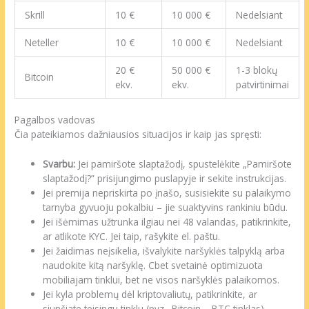
Skrill
10 €
10 000 €
Nedelsiant
Neteller
10 €
10 000 €
Nedelsiant
20 €
50 000 €
1-3 blokų
Bitcoin
ekv.
ekv.
patvirtinimai
Pagalbos vadovas
Čia pateikiamos dažniausios situacijos ir kaip jas spręsti:
Svarbu:
Jei pamiršote slaptažodį, spustelėkite „Pamiršote
slaptažodį?” prisijungimo puslapyje ir sekite instrukcijas.
Jei premija nepriskirta po įnašo, susisiekite su palaikymo
tarnyba gyvuoju pokalbiu – jie suaktyvins rankiniu būdu.
Jei išėmimas užtrunka ilgiau nei 48 valandas, patikrinkite,
ar atlikote KYC. Jei taip, rašykite el. paštu.
Jei žaidimas neįsikelia, išvalykite naršyklės talpyklą arba
naudokite kitą naršyklę. Cbet svetainė optimizuota
mobiliajam tinklui, bet ne visos naršyklės palaikomos.
Jei kyla problemų dėl kriptovaliutų, patikrinkite, ar
siunčiate teisingu tinklu (pvz., Bitcoin – BTC tinklas).