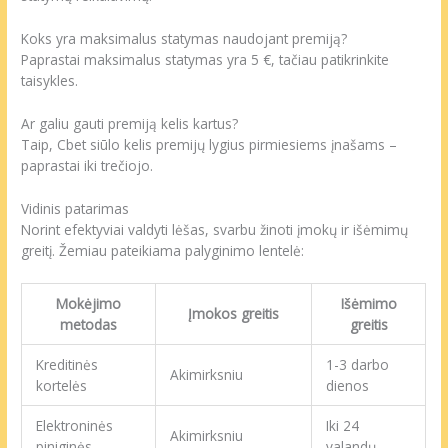
Koks yra maksimalus statymas naudojant premiją?
Paprastai maksimalus statymas yra 5 €, tačiau patikrinkite
taisykles.
Ar galiu gauti premiją kelis kartus?
Taip, Cbet siūlo kelis premijų lygius pirmiesiems įnašams –
paprastai iki trečiojo.
Vidinis patarimas
Norint efektyviai valdyti lėšas, svarbu žinoti įmokų ir išėmimų
greitį. Žemiau pateikiama palyginimo lentelė:
Mokėjimo
Išėmimo
Įmokos greitis
metodas
greitis
Kreditinės
1-3 darbo
Akimirksniu
kortelės
dienos
Elektroninės
Iki 24
Akimirksniu
piniginės
valandų