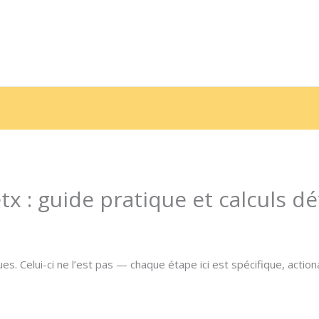
e
Sobre nós
Serviços
Galeria
Depoimentos
End
x : guide pratique et calculs dét
.com
s. Celui-ci ne l’est pas — chaque étape ici est spécifique, actio