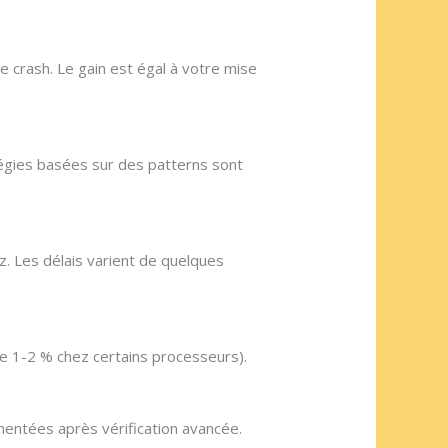
e crash. Le gain est égal à votre mise
tégies basées sur des patterns sont
z. Les délais varient de quelques
le 1-2 % chez certains processeurs).
mentées après vérification avancée.