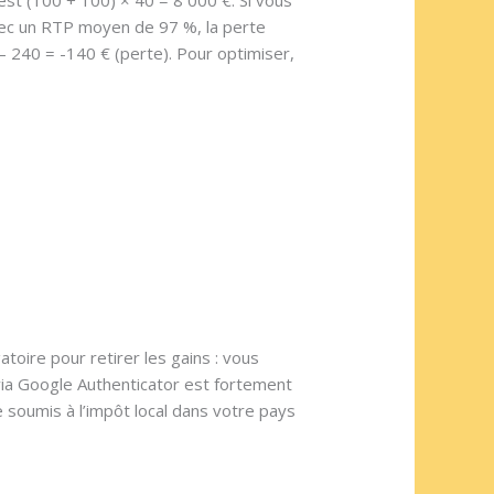
Avec un RTP moyen de 97 %, la perte
 240 = -140 € (perte). Pour optimiser,
atoire pour retirer les gains : vous
) via Google Authenticator est fortement
 soumis à l’impôt local dans votre pays