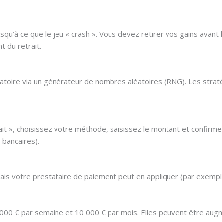
squ’à ce que le jeu « crash ». Vous devez retirer vos gains avant l
t du retrait.
éatoire via un générateur de nombres aléatoires (RNG). Les stra
rait », choisissez votre méthode, saisissez le montant et confirme
 bancaires).
mais votre prestataire de paiement peut en appliquer (par exemp
 000 € par semaine et 10 000 € par mois. Elles peuvent être aug