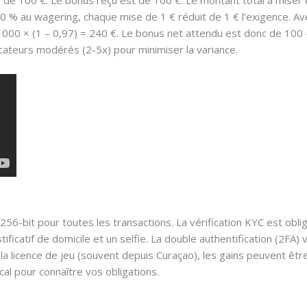
00 % au wagering, chaque mise de 1 € réduit de 1 € l’exigence. 
000 × (1 – 0,97) = 240 €. Le bonus net attendu est donc de 100 –
licateurs modérés (2-5x) pour minimiser la variance.
256-bit pour toutes les transactions. La vérification KYC est oblig
stificatif de domicile et un selfie. La double authentification (2FA
a licence de jeu (souvent depuis Curaçao), les gains peuvent être
cal pour connaître vos obligations.