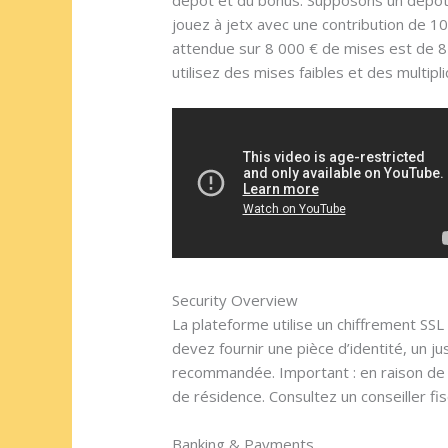
jouez à jetx avec une contribution de 1
attendue sur 8 000 € de mises est de 8 
utilisez des mises faibles et des multip
Security Overview
La plateforme utilise un chiffrement SSL 
devez fournir une pièce d’identité, un ju
recommandée. Important : en raison de l
de résidence. Consultez un conseiller fis
Banking & Payments