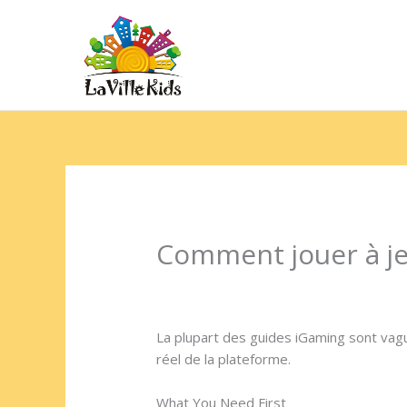
Ir
para
o
Hom
conteúdo
Comment jouer à jet
/
Uncategorized
/ Por
lavillekids@gmail
La plupart des guides iGaming sont vague
réel de la plateforme.
What You Need First