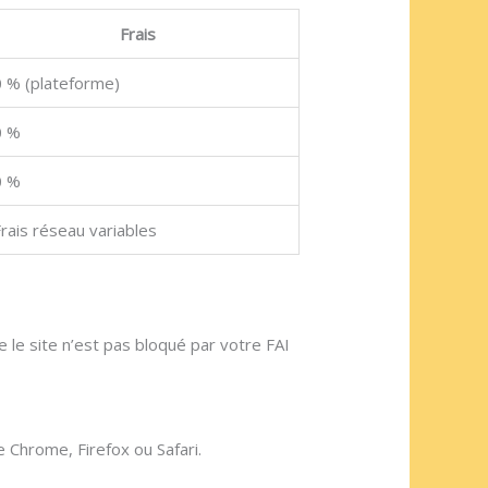
Frais
0 % (plateforme)
0 %
0 %
rais réseau variables
e le site n’est pas bloqué par votre FAI
e Chrome, Firefox ou Safari.