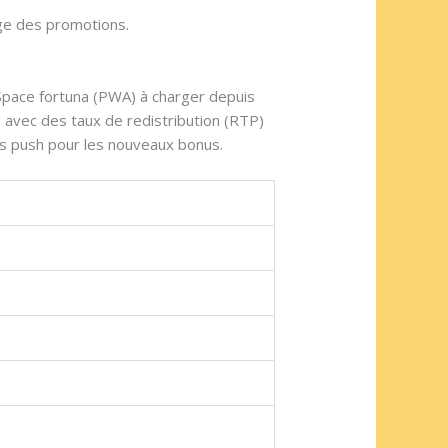
age des promotions.
 Space fortuna (PWA) à charger depuis
, avec des taux de redistribution (RTP)
ons push pour les nouveaux bonus.