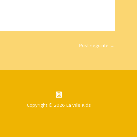
Post seguinte
→
Copyright © 2026 La Ville Kids