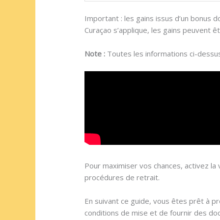
Important : les gains issus d’un bonus d
Curaçao s’applique, les gains peuvent êtr
Note :
Toutes les informations ci-dessus 
Pour maximiser vos chances, activez la 
procédures de retrait.
En suivant ce guide, vous êtes prêt à pro
conditions de mise et de fournir des do