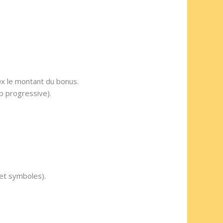
x le montant du bonus.
b progressive).
 et symboles).