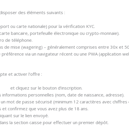
isposer des éléments suivants :
port ou carte nationale) pour la vérification KYC.
rte bancaire, portefeuille électronique ou crypto-monnaie).
ro de téléphone.
s de mise (wagering) – généralement comprises entre 30x et 50
e préférence via un navigateur récent ou une PWA (application we
e et activer l’offre :
bonus
et cliquez sur le bouton d’inscription.
s informations personnelles (nom, date de naissance, adresse).
et un mot de passe sécurisé (minimum 12 caractères avec chiffres
s et confirmez que vous avez plus de 18 ans.
iquant sur le lien envoyé.
ns la section caisse pour effectuer un premier dépôt.