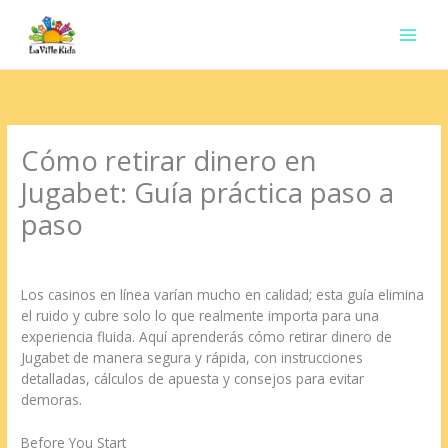
Ir
para
o
conteúdo
Cómo retirar dinero en
Jugabet: Guía práctica paso a
paso
/
Uncategorized
/ Por
lavillekids@gmail.com
Los casinos en línea varían mucho en calidad; esta guía elimina
el ruido y cubre solo lo que realmente importa para una
experiencia fluida. Aquí aprenderás cómo retirar dinero de
Jugabet de manera segura y rápida, con instrucciones
detalladas, cálculos de apuesta y consejos para evitar
demoras.
Before You Start