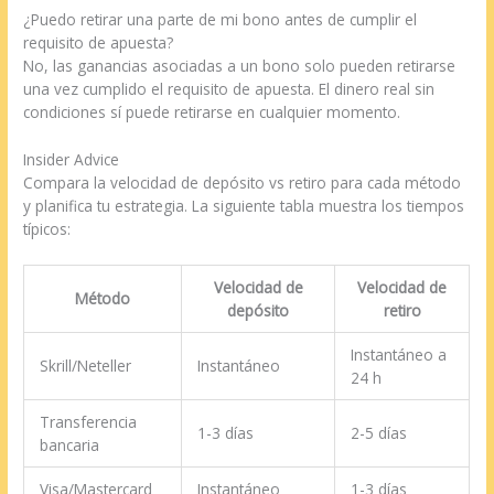
¿Puedo retirar una parte de mi bono antes de cumplir el
requisito de apuesta?
No, las ganancias asociadas a un bono solo pueden retirarse
una vez cumplido el requisito de apuesta. El dinero real sin
condiciones sí puede retirarse en cualquier momento.
Insider Advice
Compara la velocidad de depósito vs retiro para cada método
y planifica tu estrategia. La siguiente tabla muestra los tiempos
típicos:
Velocidad de
Velocidad de
Método
depósito
retiro
Instantáneo a
Skrill/Neteller
Instantáneo
24 h
Transferencia
1-3 días
2-5 días
bancaria
Visa/Mastercard
Instantáneo
1-3 días