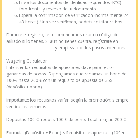
Envía los documentos de identidad requeridos (KYC) —
foto frontal y reverso de tu documento.
Espera la confirmación de verificación (normalmente 24-
48 horas). Una vez verificada, podrás solicitar retiros.
Durante el registro, te recomendamos usar un código de
afiliado si lo tienes. Si aún no tienes cuenta, regístrate en
Como retirar en jugabet
y empieza con los pasos anteriores.
Wagering Calculation
Entender los requisitos de apuesta es clave para retirar
ganancias de bonos. Supongamos que reclamas un bono del
100% hasta 200 € con un requisito de apuesta de 35x
(depósito + bono).
Importante:
los requisitos varían según la promoción; siempre
verifica los términos.
Depositas 100 €, recibes 100 € de bono. Total a jugar: 200 €.
Fórmula: (Depósito + Bono) × Requisito de apuesta = (100 +