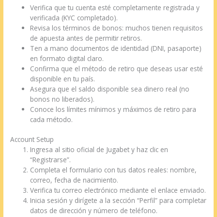
Verifica que tu cuenta esté completamente registrada y
verificada (KYC completado).
Revisa los términos de bonos: muchos tienen requisitos
de apuesta antes de permitir retiros.
Ten a mano documentos de identidad (DNI, pasaporte)
en formato digital claro.
Confirma que el método de retiro que deseas usar esté
disponible en tu país.
Asegura que el saldo disponible sea dinero real (no
bonos no liberados).
Conoce los límites mínimos y máximos de retiro para
cada método.
Account Setup
Ingresa al sitio oficial de Jugabet y haz clic en
“Registrarse”.
Completa el formulario con tus datos reales: nombre,
correo, fecha de nacimiento.
Verifica tu correo electrónico mediante el enlace enviado.
Inicia sesión y dirígete a la sección “Perfil” para completar
datos de dirección y número de teléfono.