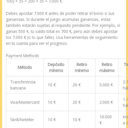
100) × 35 = 200 × 35 = 7.000 €.
Debes apostar 7.000 € antes de poder retirar el bono o sus
ganancias. Si durante el juego acumulas ganancias, estas
también estarán sujetas al requisito pendiente. Por ejemplo, si
ganas 500 €, tu saldo total es 700 €, pero aún debes apostar
los 7.000 € (o lo que falte). Usa herramientas de seguimiento
en tu cuenta para ver el progreso.
Payment Methods
Depósito
Retiro
Retiro
T
Método
mínimo
mínimo
máximo
Transferencia
2-
10 €
20 €
5.000 €
bancaria
há
1-
Visa/Mastercard
10 €
20 €
2.000 €
há
10.000
In
Skrill/Neteller
10 €
10 €
€
a 