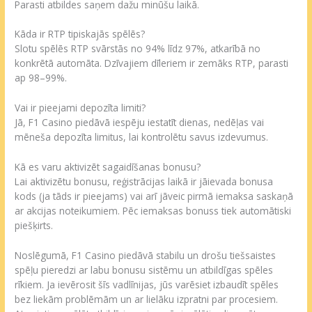
Parasti atbildes saņem dažu minūšu laikā.
Kāda ir RTP tipiskajās spēlēs?
Slotu spēlēs RTP svārstās no 94% līdz 97%, atkarībā no
konkrētā automāta. Dzīvajiem dīleriem ir zemāks RTP, parasti
ap 98–99%.
Vai ir pieejami depozīta limiti?
Jā, F1 Casino piedāvā iespēju iestatīt dienas, nedēļas vai
mēneša depozīta limitus, lai kontrolētu savus izdevumus.
Kā es varu aktivizēt sagaidīšanas bonusu?
Lai aktivizētu bonusu, reģistrācijas laikā ir jāievada bonusa
kods (ja tāds ir pieejams) vai arī jāveic pirmā iemaksa saskaņā
ar akcijas noteikumiem. Pēc iemaksas bonuss tiek automātiski
piešķirts.
Noslēgumā, F1 Casino piedāvā stabilu un drošu tiešsaistes
spēļu pieredzi ar labu bonusu sistēmu un atbildīgas spēles
rīkiem. Ja ievērosit šīs vadlīnijas, jūs varēsiet izbaudīt spēles
bez liekām problēmām un ar lielāku izpratni par procesiem.