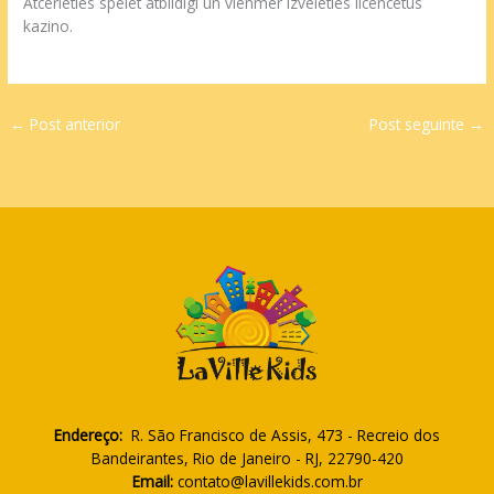
Atcerieties spēlēt atbildīgi un vienmēr izvēlēties licencētus
kazino.
←
Post anterior
Post seguinte
→
Endereço:
R. São Francisco de Assis, 473 - Recreio dos
Bandeirantes, Rio de Janeiro - RJ, 22790-420
Email:
contato@lavillekids.com.br