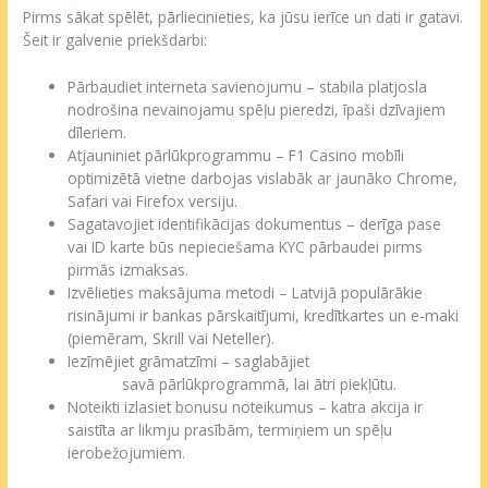
Pirms sākat spēlēt, pārliecinieties, ka jūsu ierīce un dati ir gatavi.
Šeit ir galvenie priekšdarbi:
Pārbaudiet interneta savienojumu – stabila platjosla
nodrošina nevainojamu spēļu pieredzi, īpaši dzīvajiem
dīleriem.
Atjauniniet pārlūkprogrammu – F1 Casino mobīli
optimizētā vietne darbojas vislabāk ar jaunāko Chrome,
Safari vai Firefox versiju.
Sagatavojiet identifikācijas dokumentus – derīga pase
vai ID karte būs nepieciešama KYC pārbaudei pirms
pirmās izmaksas.
Izvēlieties maksājuma metodi – Latvijā populārākie
risinājumi ir bankas pārskaitījumi, kredītkartes un e-maki
(piemēram, Skrill vai Neteller).
Iezīmējiet grāmatzīmi – saglabājiet
https://f1casino-
lv.com/
savā pārlūkprogrammā, lai ātri piekļūtu.
Noteikti izlasiet bonusu noteikumus – katra akcija ir
saistīta ar likmju prasībām, termiņiem un spēļu
ierobežojumiem.