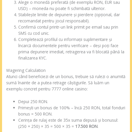
Alege o monedă preferată (de exemplu RON, EUR sau
USD) – moneda nu poate fi schimbată ulterior.
Stabilește limite de depunere și pierdere (opțional, dar
recomandat pentru jocul responsabil).
Confirmă contul printr-un link primit pe email sau prin
SMS cu cod unic.
Completează profilul cu informații suplimentare și
încarcă documentele pentru verificare – deși poți face
prima depunere imediat, retragerea va fi blocată până la
finalizarea KYC.
Wagering Calculation
Atunci când beneficiezi de un bonus, trebuie să rulezi o anumită
sumă înainte de a putea retrage câștigurile. Să luăm un
exemplu concret pentru 7777 online casino:
Depui 250 RON.
Primești un bonus de 100% – încă 250 RON, total fonduri
bonus = 500 RON.
Cerința de rulaj este de 35x suma depusă și bonusul:
(250 + 250) × 35 = 500 × 35 =
17.500 RON
.