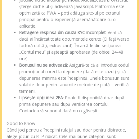
șterge cache-ul și activează JavaScript. Platforma este
optimizată ca PWA – poți adăuga site-ul pe ecranul
principal pentru o experiență asemănătoare cu o
aplicație.
Retragere respinsă din cauza KYC incomplet
: Verifică
dacă ai încărcat toate documentele cerute (CI față/verso,
factură utilități, extras card). Încarcă-le din secțiunea
„Contul meu” și așteaptă aprobarea (de obicei 24-48
ore).
Bonusul nu se activează
: Asigură-te că ai introdus codul
promoțional corect la depunere (dacă este cazul) și că
depunerea minimă este îndeplinită. Unele bonusuri sunt
valabile doar pentru anumite metode de plată – verifică
termenii.
Lipsește opțiunea 2FA
: Poate fi disponibilă doar după
prima depunere sau după verificarea contului.
Contactează suportul dacă nu o găsești.
Good to Know
Când joci pentru a îndeplini rulajul sau doar pentru distracție,
alege jocuri cu RTP ridicat. Cele mai bune categorii sunt: