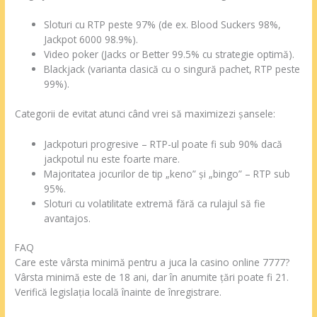
Sloturi cu RTP peste 97% (de ex. Blood Suckers 98%,
Jackpot 6000 98.9%).
Video poker (Jacks or Better 99.5% cu strategie optimă).
Blackjack (varianta clasică cu o singură pachet, RTP peste
99%).
Categorii de evitat atunci când vrei să maximizezi șansele:
Jackpoturi progresive – RTP-ul poate fi sub 90% dacă
jackpotul nu este foarte mare.
Majoritatea jocurilor de tip „keno” și „bingo” – RTP sub
95%.
Sloturi cu volatilitate extremă fără ca rulajul să fie
avantajos.
FAQ
Care este vârsta minimă pentru a juca la casino online 7777?
Vârsta minimă este de 18 ani, dar în anumite țări poate fi 21.
Verifică legislația locală înainte de înregistrare.