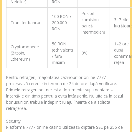
Neteller)
RON
Posibil
100 RON /
comision
3–7 zile
Transfer bancar
200.000
bancă
lucrătoar
RON
intermediară
50 RON
1–2 ore
Cryptomonede
(echivalent)
după
(Bitcoin,
0%
/ fără
confirma
Ethereum)
maxim
rețea
Pentru retrageri, majoritatea cazinourilor online 7777
procesează cererile în termen de 24 de ore după verificare.
Primele retrageri pot necesita documente suplimentare –
încarcă-le din timp pentru a evita întârzierile. Nu uita că în cazul
bonusurilor, trebuie îndeplinit rulajul înainte de a solicita
retragerea.
Security
Platforma 7777 online casino utilizează criptare SSL pe 256 de