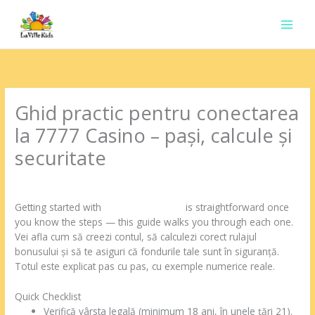
Ir
para
o
conteúdo
Ghid practic pentru conectarea
la 7777 Casino – pași, calcule și
securitate
/
Uncategorized
/ Por
lavillekids@gmail.com
Getting started with
7777 casino login
is straightforward once
you know the steps — this guide walks you through each one.
Vei afla cum să creezi contul, să calculezi corect rulajul
bonusului și să te asiguri că fondurile tale sunt în siguranță.
Totul este explicat pas cu pas, cu exemple numerice reale.
Quick Checklist
Verifică vârsta legală (minimum 18 ani, în unele țări 21).