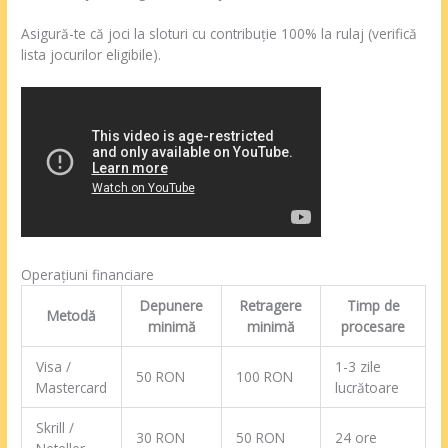
Asigură-te că joci la sloturi cu contribuție 100% la rulaj (verifică
lista jocurilor eligibile).
Operațiuni financiare
Depunere
Retragere
Timp de
Metodă
minimă
minimă
procesare
Visa /
1-3 zile
50 RON
100 RON
Mastercard
lucrătoare
Skrill /
30 RON
50 RON
24 ore