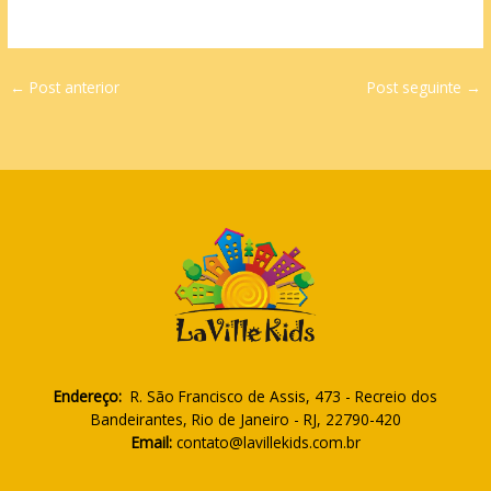
←
Post anterior
Post seguinte
→
Endereço:
R. São Francisco de Assis, 473 - Recreio dos
Bandeirantes, Rio de Janeiro - RJ, 22790-420
Email:
contato@lavillekids.com.br