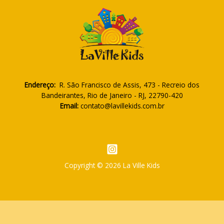
Endereço:
R. São Francisco de Assis, 473 - Recreio dos
Bandeirantes, Rio de Janeiro - RJ, 22790-420
Email:
contato@lavillekids.com.br
Copyright © 2026 La Ville Kids