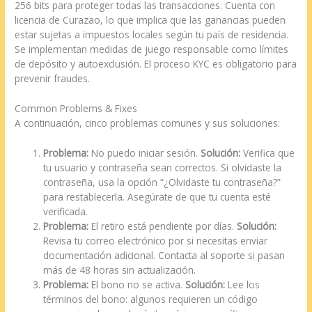
256 bits para proteger todas las transacciones. Cuenta con
licencia de Curazao, lo que implica que las ganancias pueden
estar sujetas a impuestos locales según tu país de residencia.
Se implementan medidas de juego responsable como límites
de depósito y autoexclusión. El proceso KYC es obligatorio para
prevenir fraudes.
Common Problems & Fixes
A continuación, cinco problemas comunes y sus soluciones:
Problema:
No puedo iniciar sesión.
Solución:
Verifica que
tu usuario y contraseña sean correctos. Si olvidaste la
contraseña, usa la opción “¿Olvidaste tu contraseña?”
para restablecerla. Asegúrate de que tu cuenta esté
verificada.
Problema:
El retiro está pendiente por días.
Solución:
Revisa tu correo electrónico por si necesitas enviar
documentación adicional. Contacta al soporte si pasan
más de 48 horas sin actualización.
Problema:
El bono no se activa.
Solución:
Lee los
términos del bono: algunos requieren un código