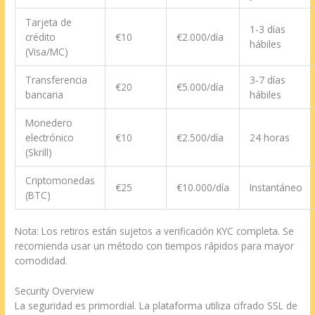
Tarjeta de
1-3 días
crédito
€10
€2.000/día
hábiles
(Visa/MC)
Transferencia
3-7 días
€20
€5.000/día
bancaria
hábiles
Monedero
electrónico
€10
€2.500/día
24 horas
(Skrill)
Criptomonedas
€25
€10.000/día
Instantáneo
(BTC)
Nota: Los retiros están sujetos a verificación KYC completa. Se
recomienda usar un método con tiempos rápidos para mayor
comodidad.
Security Overview
La seguridad es primordial. La plataforma utiliza cifrado SSL de