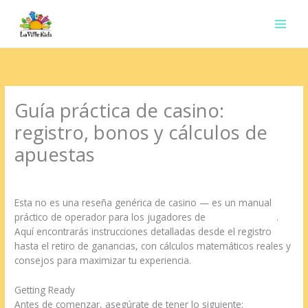
Ir
para
o
conteúdo
Guía práctica de casino:
registro, bonos y cálculos de
apuestas
/
Uncategorized
/ Por
lavillekids@gmail.com
Esta no es una reseña genérica de casino — es un manual
práctico de operador para los jugadores de
Bonrush casino
.
Aquí encontrarás instrucciones detalladas desde el registro
hasta el retiro de ganancias, con cálculos matemáticos reales y
consejos para maximizar tu experiencia.
Getting Ready
Antes de comenzar, asegúrate de tener lo siguiente: