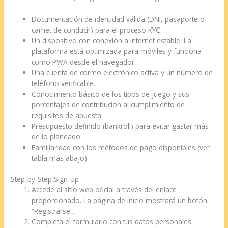
Documentación de identidad válida (DNI, pasaporte o
carnet de conducir) para el proceso KYC.
Un dispositivo con conexión a internet estable. La
plataforma está optimizada para móviles y funciona
como PWA desde el navegador.
Una cuenta de correo electrónico activa y un número de
teléfono verificable.
Conocimiento básico de los tipos de juego y sus
porcentajes de contribución al cumplimiento de
requisitos de apuesta.
Presupuesto definido (bankroll) para evitar gastar más
de lo planeado.
Familiaridad con los métodos de pago disponibles (ver
tabla más abajo).
Step-by-Step Sign-Up
Accede al sitio web oficial a través del enlace
proporcionado. La página de inicio mostrará un botón
“Registrarse”.
Completa el formulario con tus datos personales: