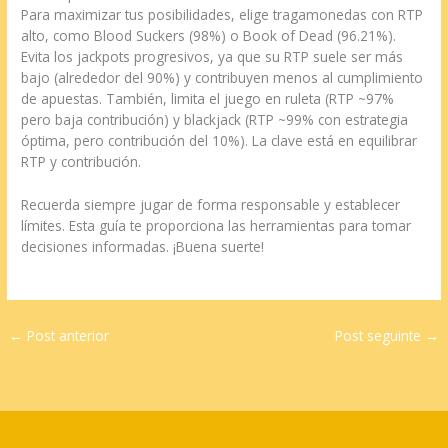
Para maximizar tus posibilidades, elige tragamonedas con RTP
alto, como Blood Suckers (98%) o Book of Dead (96.21%).
Evita los jackpots progresivos, ya que su RTP suele ser más
bajo (alrededor del 90%) y contribuyen menos al cumplimiento
de apuestas. También, limita el juego en ruleta (RTP ~97%
pero baja contribución) y blackjack (RTP ~99% con estrategia
óptima, pero contribución del 10%). La clave está en equilibrar
RTP y contribución.
Recuerda siempre jugar de forma responsable y establecer
límites. Esta guía te proporciona las herramientas para tomar
decisiones informadas. ¡Buena suerte!
←
Post anterior
Post seguinte
→