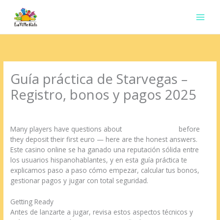
Ir
para
o
conteúdo
Guía práctica de Starvegas –
Registro, bonos y pagos 2025
/
Uncategorized
/ Por
lavillekids@gmail.com
Many players have questions about
Starvegas casino
before
they deposit their first euro — here are the honest answers.
Este casino online se ha ganado una reputación sólida entre
los usuarios hispanohablantes, y en esta guía práctica te
explicamos paso a paso cómo empezar, calcular tus bonos,
gestionar pagos y jugar con total seguridad.
Getting Ready
Antes de lanzarte a jugar, revisa estos aspectos técnicos y