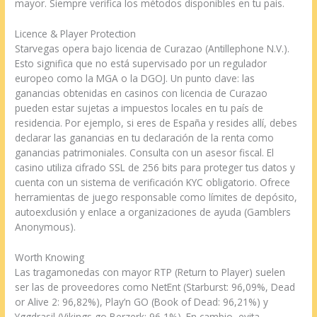
mayor. Siempre verifica los métodos disponibles en tu país.
Licence & Player Protection
Starvegas opera bajo licencia de Curazao (Antillephone N.V.).
Esto significa que no está supervisado por un regulador
europeo como la MGA o la DGOJ. Un punto clave: las
ganancias obtenidas en casinos con licencia de Curazao
pueden estar sujetas a impuestos locales en tu país de
residencia. Por ejemplo, si eres de España y resides allí, debes
declarar las ganancias en tu declaración de la renta como
ganancias patrimoniales. Consulta con un asesor fiscal. El
casino utiliza cifrado SSL de 256 bits para proteger tus datos y
cuenta con un sistema de verificación KYC obligatorio. Ofrece
herramientas de juego responsable como límites de depósito,
autoexclusión y enlace a organizaciones de ayuda (Gamblers
Anonymous).
Worth Knowing
Las tragamonedas con mayor RTP (Return to Player) suelen
ser las de proveedores como NetEnt (Starburst: 96,09%, Dead
or Alive 2: 96,82%), Play’n GO (Book of Dead: 96,21%) y
Yggdrasil (Vikings go Berzerk: 96,1%). En cambio, evita