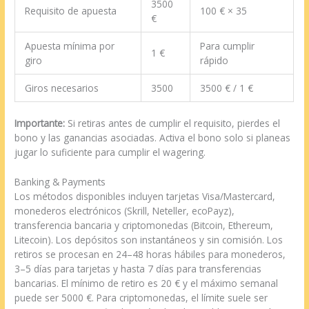
3500
Requisito de apuesta
100 € × 35
€
Apuesta mínima por
Para cumplir
1 €
giro
rápido
Giros necesarios
3500
3500 € / 1 €
Importante:
Si retiras antes de cumplir el requisito, pierdes el
bono y las ganancias asociadas. Activa el bono solo si planeas
jugar lo suficiente para cumplir el wagering.
Banking & Payments
Los métodos disponibles incluyen tarjetas Visa/Mastercard,
monederos electrónicos (Skrill, Neteller, ecoPayz),
transferencia bancaria y criptomonedas (Bitcoin, Ethereum,
Litecoin). Los depósitos son instantáneos y sin comisión. Los
retiros se procesan en 24–48 horas hábiles para monederos,
3–5 días para tarjetas y hasta 7 días para transferencias
bancarias. El mínimo de retiro es 20 € y el máximo semanal
puede ser 5000 €. Para criptomonedas, el límite suele ser