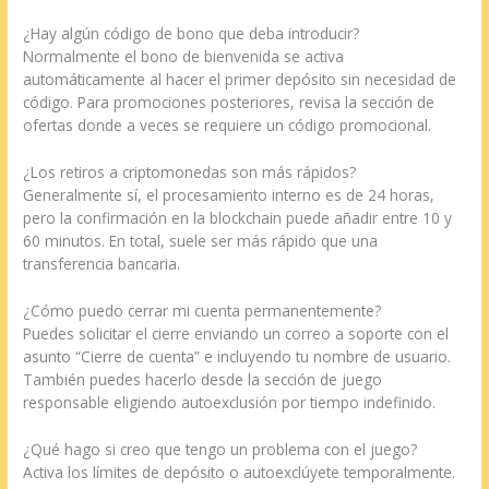
¿Hay algún código de bono que deba introducir?
Normalmente el bono de bienvenida se activa
automáticamente al hacer el primer depósito sin necesidad de
código. Para promociones posteriores, revisa la sección de
ofertas donde a veces se requiere un código promocional.
¿Los retiros a criptomonedas son más rápidos?
Generalmente sí, el procesamiento interno es de 24 horas,
pero la confirmación en la blockchain puede añadir entre 10 y
60 minutos. En total, suele ser más rápido que una
transferencia bancaria.
¿Cómo puedo cerrar mi cuenta permanentemente?
Puedes solicitar el cierre enviando un correo a soporte con el
asunto “Cierre de cuenta” e incluyendo tu nombre de usuario.
También puedes hacerlo desde la sección de juego
responsable eligiendo autoexclusión por tiempo indefinido.
¿Qué hago si creo que tengo un problema con el juego?
Activa los límites de depósito o autoexclúyete temporalmente.