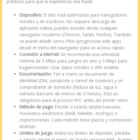
prácticos para que la experiencia sea fluida:
Dispositivo:
El sitio está optimizado para navegadores
móviles y de escritorio. No requiere descarga de
aplicación nativa; puedes acceder desde cualquier
navegador moderno (Chrome, Safari, Firefox). También
se puede añadir como PWA (progressive web app)
desde el menú del navegador para un acceso rápido.
Conexión a internet:
Se recomienda una velocidad
mínima de 5 Mbps para juegos en vivo y 3 Mbps para
tragamonedas. Usar datos móviles o WiFi estable.
Documentación:
Ten a mano un documento de
identidad (DNI, pasaporte o carnet de conducir) y un
comprobante de domicilio (factura de luz, agua o
extracto bancario de menos de 3 meses). Esto es
obligatorio para el proceso KYC antes del primer retiro.
Método de pago:
Decide si usarás tarjeta bancaria,
monedero electrónico (Skrill, Neteller, ecoPayz) o
criptomonedas. Cada método tiene plazos y comisiones
distintas.
Límites de juego:
Activa los límites de depósito, pérdida
o sesión desde el menú de “Juego responsable”. Puedes