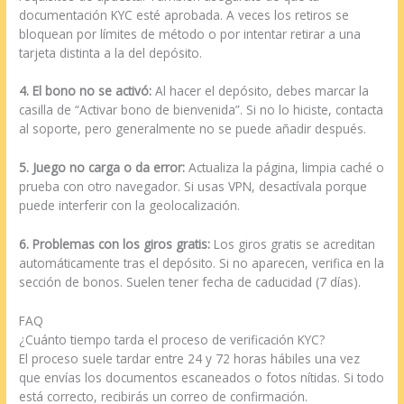
documentación KYC esté aprobada. A veces los retiros se
bloquean por límites de método o por intentar retirar a una
tarjeta distinta a la del depósito.
4. El bono no se activó:
Al hacer el depósito, debes marcar la
casilla de “Activar bono de bienvenida”. Si no lo hiciste, contacta
al soporte, pero generalmente no se puede añadir después.
5. Juego no carga o da error:
Actualiza la página, limpia caché o
prueba con otro navegador. Si usas VPN, desactívala porque
puede interferir con la geolocalización.
6. Problemas con los giros gratis:
Los giros gratis se acreditan
automáticamente tras el depósito. Si no aparecen, verifica en la
sección de bonos. Suelen tener fecha de caducidad (7 días).
FAQ
¿Cuánto tiempo tarda el proceso de verificación KYC?
El proceso suele tardar entre 24 y 72 horas hábiles una vez
que envías los documentos escaneados o fotos nítidas. Si todo
está correcto, recibirás un correo de confirmación.