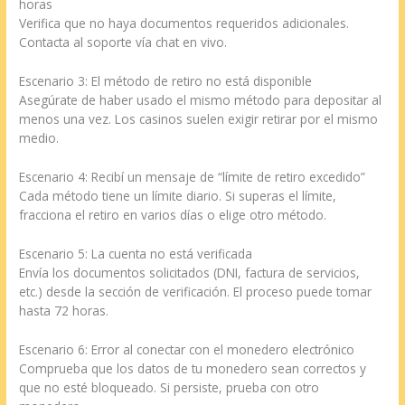
horas
Verifica que no haya documentos requeridos adicionales.
Contacta al soporte vía chat en vivo.
Escenario 3: El método de retiro no está disponible
Asegúrate de haber usado el mismo método para depositar al
menos una vez. Los casinos suelen exigir retirar por el mismo
medio.
Escenario 4: Recibí un mensaje de “límite de retiro excedido”
Cada método tiene un límite diario. Si superas el límite,
fracciona el retiro en varios días o elige otro método.
Escenario 5: La cuenta no está verificada
Envía los documentos solicitados (DNI, factura de servicios,
etc.) desde la sección de verificación. El proceso puede tomar
hasta 72 horas.
Escenario 6: Error al conectar con el monedero electrónico
Comprueba que los datos de tu monedero sean correctos y
que no esté bloqueado. Si persiste, prueba con otro