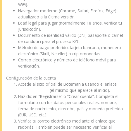
WiFi).
Navegador moderno (Chrome, Safari, Firefox, Edge)
actualizado a la última versión.
Edad legal para jugar (normalmente 18 años, verifica tu
jurisdicción).
Documento de identidad válido (DNI, pasaporte o carnet
de conducir) para el proceso KYC.
Método de pago preferido: tarjeta bancaria, monedero
electrónico (Skrill, Neteller) o criptomonedas.
Correo electrónico y número de teléfono móvil para
verificación.
Configuración de la cuenta
Accede al sitio oficial de Botemania usando el enlace
Botemania slots
(el mismo que aparece al inicio).
Haz clic en “Registrarse” o “Crear cuenta”. Completa el
formulario con tus datos personales reales: nombre,
fecha de nacimiento, dirección, país y moneda preferida
(EUR, USD, etc.).
Verifica tu correo electrónico mediante el enlace que
recibirás. También puede ser necesario verificar el