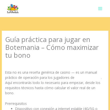
Ir
para
o
conteúdo
Guía práctica para jugar en
Botemania – Cómo maximizar
tu bono
/
Uncategorized
/ Por
lavillekids@gmail.com
Esta no es una reseña genérica de casino — es un manual
práctico de operación para los jugadores de
Botemania slots
.
Aquí encontrarás todo lo necesario para empezar, desde los
requisitos técnicos hasta cómo calcular el valor real de un
bono.
Prerrequisitos
Dispositivo con conexión a internet estable (4G/5G o