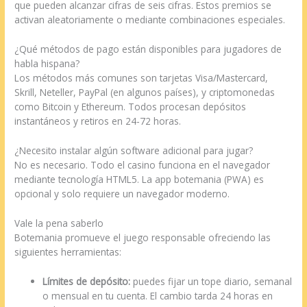
que pueden alcanzar cifras de seis cifras. Estos premios se
activan aleatoriamente o mediante combinaciones especiales.
¿Qué métodos de pago están disponibles para jugadores de
habla hispana?
Los métodos más comunes son tarjetas Visa/Mastercard,
Skrill, Neteller, PayPal (en algunos países), y criptomonedas
como Bitcoin y Ethereum. Todos procesan depósitos
instantáneos y retiros en 24-72 horas.
¿Necesito instalar algún software adicional para jugar?
No es necesario. Todo el casino funciona en el navegador
mediante tecnología HTML5. La app botemania (PWA) es
opcional y solo requiere un navegador moderno.
Vale la pena saberlo
Botemania promueve el juego responsable ofreciendo las
siguientes herramientas:
Límites de depósito:
puedes fijar un tope diario, semanal
o mensual en tu cuenta. El cambio tarda 24 horas en