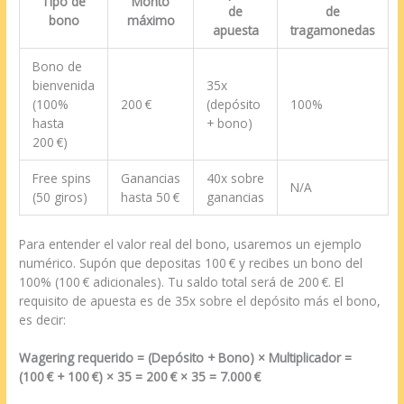
Tipo de
Monto
de
de
bono
máximo
apuesta
tragamonedas
Bono de
bienvenida
35x
(100%
200 €
(depósito
100%
hasta
+ bono)
200 €)
Free spins
Ganancias
40x sobre
N/A
(50 giros)
hasta 50 €
ganancias
Para entender el valor real del bono, usaremos un ejemplo
numérico. Supón que depositas 100 € y recibes un bono del
100% (100 € adicionales). Tu saldo total será de 200 €. El
requisito de apuesta es de 35x sobre el depósito más el bono,
es decir:
Wagering requerido = (Depósito + Bono) × Multiplicador =
(100 € + 100 €) × 35 = 200 € × 35 = 7.000 €