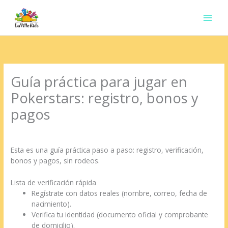
Ir
para
o
conteúdo
Guía práctica para jugar en
Pokerstars: registro, bonos y
pagos
/
Uncategorized
/ Por
lavillekids@gmail.com
Esta es una guía práctica paso a paso: registro, verificación,
bonos y pagos, sin rodeos.
Lista de verificación rápida
Regístrate con datos reales (nombre, correo, fecha de
nacimiento).
Verifica tu identidad (documento oficial y comprobante
de domicilio).