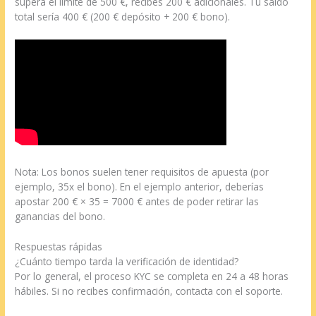
supera el límite de 500 €, recibes 200 € adicionales. Tu saldo
total sería 400 € (200 € depósito + 200 € bono).
Nota: Los bonos suelen tener requisitos de apuesta (por
ejemplo, 35x el bono). En el ejemplo anterior, deberías
apostar 200 € × 35 = 7000 € antes de poder retirar las
ganancias del bono.
Respuestas rápidas
¿Cuánto tiempo tarda la verificación de identidad?
Por lo general, el proceso KYC se completa en 24 a 48 horas
hábiles. Si no recibes confirmación, contacta con el soporte.