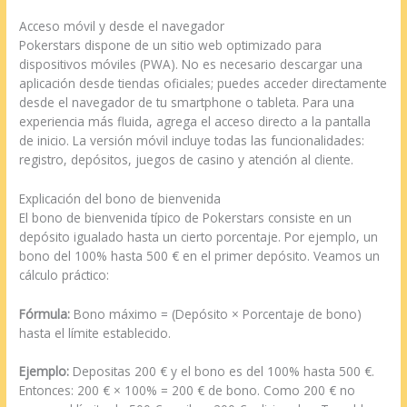
Acceso móvil y desde el navegador
Pokerstars dispone de un sitio web optimizado para
dispositivos móviles (PWA). No es necesario descargar una
aplicación desde tiendas oficiales; puedes acceder directamente
desde el navegador de tu smartphone o tableta. Para una
experiencia más fluida, agrega el acceso directo a la pantalla
de inicio. La versión móvil incluye todas las funcionalidades:
registro, depósitos, juegos de casino y atención al cliente.
Explicación del bono de bienvenida
El bono de bienvenida típico de Pokerstars consiste en un
depósito igualado hasta un cierto porcentaje. Por ejemplo, un
bono del 100% hasta 500 € en el primer depósito. Veamos un
cálculo práctico:
Fórmula:
Bono máximo = (Depósito × Porcentaje de bono)
hasta el límite establecido.
Ejemplo:
Depositas 200 € y el bono es del 100% hasta 500 €.
Entonces: 200 € × 100% = 200 € de bono. Como 200 € no