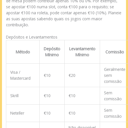
de mesa podem contribuir apenas 10% ou 0%. Por exemplo,
se apostar €100 numa slot, conta €100 para o requisito; se
apostar €100 na roleta, pode contar apenas €10 (10%). Planeie
as suas apostas sabendo quais os jogos com maior
contribuição.
Depósitos e Levantamentos
Depósito
Levantamento
Método
Comissão
Mínimo
Mínimo
Geralmente
Visa /
€10
€20
sem
Mastercard
comissão
Sem
Skrill
€10
€10
comissão
Sem
Neteller
€10
€10
comissão
Não disponível