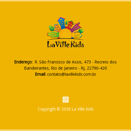
Endereço:
R. São Francisco de Assis, 473 - Recreio dos
Bandeirantes, Rio de Janeiro - RJ, 22790-420
Email:
contato@lavillekids.com.br
Copyright © 2026 La Ville Kids