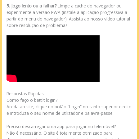
5. Jogo lento ou a falhar?
Limpe a cache do navegador ou
experimente a versão PWA (instale a aplicação progressiva a
partir do menu do navegador). Assista ao nosso vídeo tutorial
sobre resolução de problemas:
Respostas Rápidas
Como faço o bettilt login?
Aceda ao site, clique no botão “Login” no canto superior direito
e introduza o seu nome de utilizador e palavra-passe.
Preciso descarregar uma app para jogar no telemóvel?
Não é necessário. O site é totalmente otimizado para