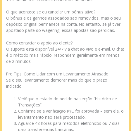
O que acontece se eu cancelar um bónus ativo?
O bónus e os ganhos associados são removidos, mas o seu
depósito original permanece na conta. No entanto, se já tiver
apostado parte do wagering, essas apostas são perdidas.
Como contactar o apoio ao cliente?
O suporte está disponível 24/7 via chat ao vivo e e-mail. O chat
é o método mais rápido: respondem geralmente em menos
de 2 minutos.
Pro Tips: Como Lidar com um Levantamento Atrasado
Se o seu levantamento demorar mais do que o prazo
indicado:
Verifique o estado do pedido na secção “Histórico de
Transações”.
Confirme se a verificação KYC foi aprovada – sem ela, o
levantamento não será processado.
Aguarde 48 horas para métodos eletrónicos ou 7 dias
para transferências bancárias.