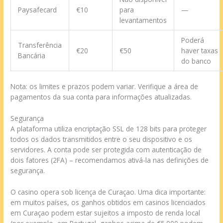
Paysafecard
€10
para
—
levantamentos
Poderá
Transferência
€20
€50
haver taxas
Bancária
do banco
Nota: os limites e prazos podem variar. Verifique a área de
pagamentos da sua conta para informações atualizadas.
Segurança
A plataforma utiliza encriptação SSL de 128 bits para proteger
todos os dados transmitidos entre o seu dispositivo e os
servidores. A conta pode ser protegida com autenticação de
dois fatores (2FA) – recomendamos ativá-la nas definições de
segurança.
O casino opera sob licença de Curaçao. Uma dica importante:
em muitos países, os ganhos obtidos em casinos licenciados
em Curaçao podem estar sujeitos a imposto de renda local