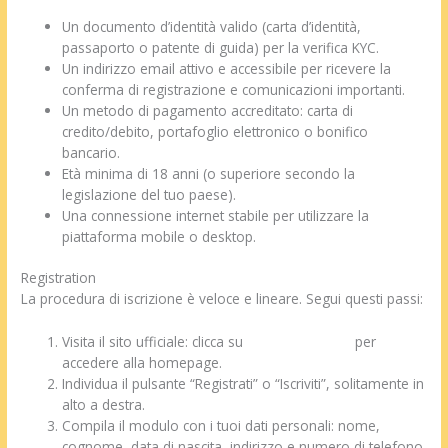
Un documento d’identità valido (carta d’identità,
passaporto o patente di guida) per la verifica KYC.
Un indirizzo email attivo e accessibile per ricevere la
conferma di registrazione e comunicazioni importanti.
Un metodo di pagamento accreditato: carta di
credito/debito, portafoglio elettronico o bonifico
bancario.
Età minima di 18 anni (o superiore secondo la
legislazione del tuo paese).
Una connessione internet stabile per utilizzare la
piattaforma mobile o desktop.
Registration
La procedura di iscrizione è veloce e lineare. Segui questi passi:
Visita il sito ufficiale: clicca su
Newgioco bingo
per
accedere alla homepage.
Individua il pulsante “Registrati” o “Iscriviti”, solitamente in
alto a destra.
Compila il modulo con i tuoi dati personali: nome,
cognome, data di nascita, indirizzo e numero di telefono.