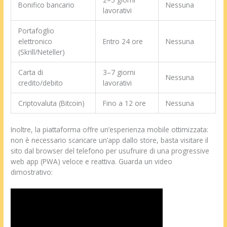
Bonifico bancario
Nessuna
lavorativi
Portafoglio
elettronico
Entro 24 ore
Nessuna
(Skrill/Neteller)
Carta di
3–7 giorni
Nessuna
credito/debito
lavorativi
Criptovaluta (Bitcoin)
Fino a 12 ore
Nessuna
Inoltre, la piattaforma offre un’esperienza mobile ottimizzata:
non è necessario scaricare un’app dallo store, basta visitare il
sito dal browser del telefono per usufruire di una progressive
web app (PWA) veloce e reattiva. Guarda un video
dimostrativo: