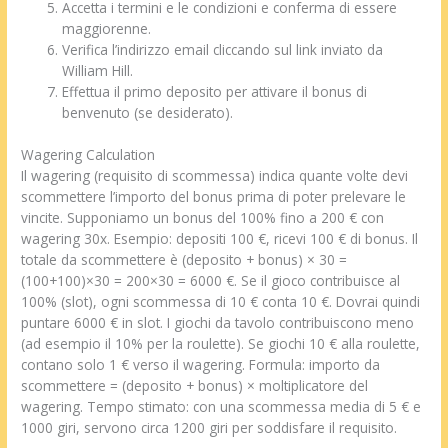
Accetta i termini e le condizioni e conferma di essere
maggiorenne.
Verifica l’indirizzo email cliccando sul link inviato da
William Hill.
Effettua il primo deposito per attivare il bonus di
benvenuto (se desiderato).
Wagering Calculation
Il wagering (requisito di scommessa) indica quante volte devi
scommettere l’importo del bonus prima di poter prelevare le
vincite. Supponiamo un bonus del 100% fino a 200 € con
wagering 30x. Esempio: depositi 100 €, ricevi 100 € di bonus. Il
totale da scommettere è (deposito + bonus) × 30 =
(100+100)×30 = 200×30 = 6000 €. Se il gioco contribuisce al
100% (slot), ogni scommessa di 10 € conta 10 €. Dovrai quindi
puntare 6000 € in slot. I giochi da tavolo contribuiscono meno
(ad esempio il 10% per la roulette). Se giochi 10 € alla roulette,
contano solo 1 € verso il wagering. Formula: importo da
scommettere = (deposito + bonus) × moltiplicatore del
wagering. Tempo stimato: con una scommessa media di 5 € e
1000 giri, servono circa 1200 giri per soddisfare il requisito.