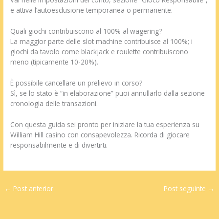
e attiva l’autoesclusione temporanea o permanente.
Quali giochi contribuiscono al 100% al wagering?
La maggior parte delle slot machine contribuisce al 100%; i
giochi da tavolo come blackjack e roulette contribuiscono
meno (tipicamente 10-20%).
È possibile cancellare un prelievo in corso?
Sì, se lo stato è “in elaborazione” puoi annullarlo dalla sezione
cronologia delle transazioni.
Con questa guida sei pronto per iniziare la tua esperienza su
William Hill casino con consapevolezza. Ricorda di giocare
responsabilmente e di divertirti.
←
Post anterior
Post seguinte
→