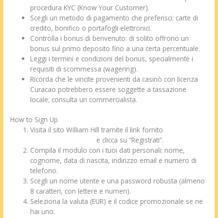
procedura KYC (Know Your Customer).
Scegli un metodo di pagamento che preferisci: carte di
credito, bonifico o portafogli elettronici.
Controlla i bonus di benvenuto: di solito offrono un
bonus sul primo deposito fino a una certa percentuale.
Leggi i termini e condizioni del bonus, specialmente i
requisiti di scommessa (wagering).
Ricorda che le vincite provenienti da casinò con licenza
Curacao potrebbero essere soggette a tassazione
locale; consulta un commercialista.
How to Sign Up
Visita il sito William Hill tramite il link fornito
https://williamhill-it.it/
e clicca su “Registrati”.
Compila il modulo con i tuoi dati personali: nome,
cognome, data di nascita, indirizzo email e numero di
telefono.
Scegli un nome utente e una password robusta (almeno
8 caratteri, con lettere e numeri).
Seleziona la valuta (EUR) e il codice promozionale se ne
hai uno.