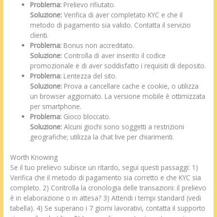
Problema:
Prelievo rifiutato.
Soluzione:
Verifica di aver completato KYC e che il
metodo di pagamento sia valido. Contatta il servizio
clienti.
Problema:
Bonus non accreditato.
Soluzione:
Controlla di aver inserito il codice
promozionale e di aver soddisfatto i requisiti di deposito.
Problema:
Lentezza del sito.
Soluzione:
Prova a cancellare cache e cookie, o utilizza
un browser aggiornato. La versione mobile è ottimizzata
per smartphone.
Problema:
Gioco bloccato.
Soluzione:
Alcuni giochi sono soggetti a restrizioni
geografiche; utilizza la chat live per chiarimenti.
Worth Knowing
Se il tuo prelievo subisce un ritardo, segui questi passaggi: 1)
Verifica che il metodo di pagamento sia corretto e che KYC sia
completo. 2) Controlla la cronologia delle transazioni: il prelievo
è in elaborazione o in attesa? 3) Attendi i tempi standard (vedi
tabella). 4) Se superano i 7 giorni lavorativi, contatta il supporto