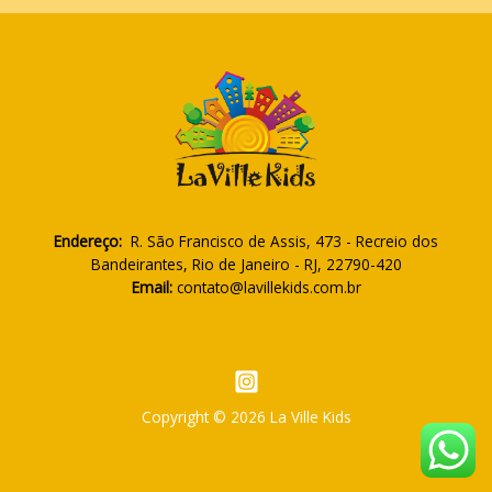
Endereço:
R. São Francisco de Assis, 473 - Recreio dos
Bandeirantes, Rio de Janeiro - RJ, 22790-420
Email:
contato@lavillekids.com.br
Copyright © 2026 La Ville Kids