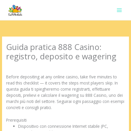
Ir
para
o
conteúdo
Guida pratica 888 Casino:
registro, deposito e wagering
/
Uncategorized
/ Por
lavillekids@gmail.com
Before depositing at any online casino, take five minutes to
read this checklist — it covers the steps most players skip. In
questa guida ti spiegheremo come registrarti, effettuare
depositi, prelievi e calcolare il wagering su 888 Casino, uno dei
marchi più noti del settore. Seguirai ogni passaggio con esempi
concreti e consigli pratici.
Prerequisiti
Dispositivo con connessione Internet stabile (PC,