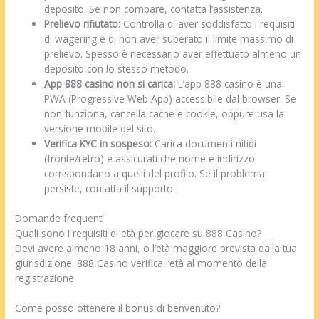
deposito. Se non compare, contatta l’assistenza.
Prelievo rifiutato:
Controlla di aver soddisfatto i requisiti
di wagering e di non aver superato il limite massimo di
prelievo. Spesso è necessario aver effettuato almeno un
deposito con lo stesso metodo.
App 888 casino non si carica:
L’app 888 casino è una
PWA (Progressive Web App) accessibile dal browser. Se
non funziona, cancella cache e cookie, oppure usa la
versione mobile del sito.
Verifica KYC in sospeso:
Carica documenti nitidi
(fronte/retro) e assicurati che nome e indirizzo
corrispondano a quelli del profilo. Se il problema
persiste, contatta il supporto.
Domande frequenti
Quali sono i requisiti di età per giocare su 888 Casino?
Devi avere almeno 18 anni, o l’età maggiore prevista dalla tua
giurisdizione. 888 Casino verifica l’età al momento della
registrazione.
Come posso ottenere il bonus di benvenuto?