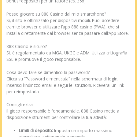
bonus+deposito) per un fattore (es. 35x).
Posso giocare su 888 Casino dal mio smartphone?
Sì, il sito è ottimizzato per dispositivi mobili. Puoi accedere
tramite browser o utilizzare l’app 888 casino (PWA), che si
installa direttamente dal browser senza passare dall’App Store.
888 Casino è sicuro?
Sì, è regolamentato da MGA, UKGC e ADM. Utilizza crittografia
SSL e promuove il gioco responsabile.
Cosa devo fare se dimentico la password?
Clicca su “Password dimenticata” nella schermata di login,
inserisci l’indirizzo email e segui le istruzioni. Riceverai un link
per reimpostarla.
Consigli extra
Il gioco responsabile è fondamentale. 888 Casino mette a
disposizione strumenti per controllare la tua attività:
Limiti di deposito:
Imposta un importo massimo
giornaliero, settimanale o mensile.