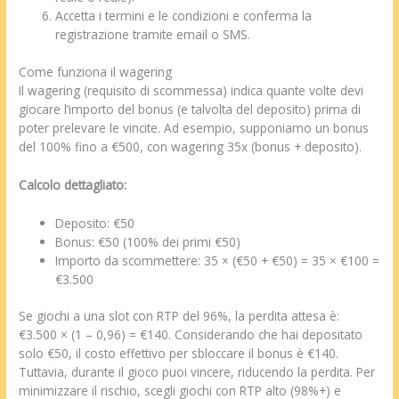
Accetta i termini e le condizioni e conferma la
registrazione tramite email o SMS.
Come funziona il wagering
Il wagering (requisito di scommessa) indica quante volte devi
giocare l’importo del bonus (e talvolta del deposito) prima di
poter prelevare le vincite. Ad esempio, supponiamo un bonus
del 100% fino a €500, con wagering 35x (bonus + deposito).
Calcolo dettagliato:
Deposito: €50
Bonus: €50 (100% dei primi €50)
Importo da scommettere: 35 × (€50 + €50) = 35 × €100 =
€3.500
Se giochi a una slot con RTP del 96%, la perdita attesa è:
€3.500 × (1 – 0,96) = €140. Considerando che hai depositato
solo €50, il costo effettivo per sbloccare il bonus è €140.
Tuttavia, durante il gioco puoi vincere, riducendo la perdita. Per
minimizzare il rischio, scegli giochi con RTP alto (98%+) e