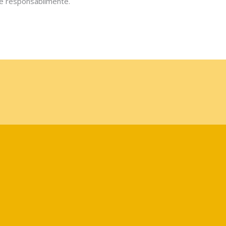
re responsabilmente.