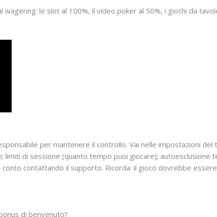
 wagering: le slot al 100%, il video poker al 50%, i giochi da tavolo
sponsabile per mantenere il controllo. Vai nelle impostazioni del t
ili; limiti di sessione (quanto tempo puoi giocare); autoesclusio
 conto contattando il supporto. Ricorda: il gioco dovrebbe essere
l bonus di benvenuto?