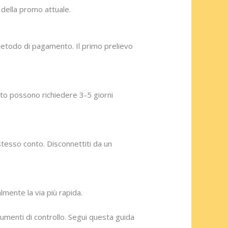
 della promo attuale.
 metodo di pagamento. Il primo prelievo
dito possono richiedere 3-5 giorni
stesso conto. Disconnettiti da un
almente la via più rapida.
umenti di controllo. Segui questa guida