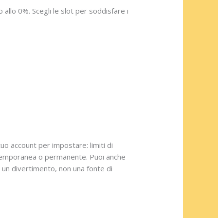
 allo 0%. Scegli le slot per soddisfare i
uo account per impostare: limiti di
ne temporanea o permanente. Puoi anche
 un divertimento, non una fonte di