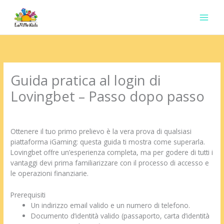
Ir
para
o
conteúdo
Guida pratica al login di
Lovingbet – Passo dopo passo
/
Uncategorized
/ Por
lavillekids@gmail.com
Ottenere il tuo primo prelievo è la vera prova di qualsiasi
piattaforma iGaming: questa guida ti mostra come superarla.
Lovingbet offre un’esperienza completa, ma per godere di tutti i
vantaggi devi prima familiarizzare con il processo di accesso e
le operazioni finanziarie.
Prerequisiti
Un indirizzo email valido e un numero di telefono.
Documento d’identità valido (passaporto, carta d’identità