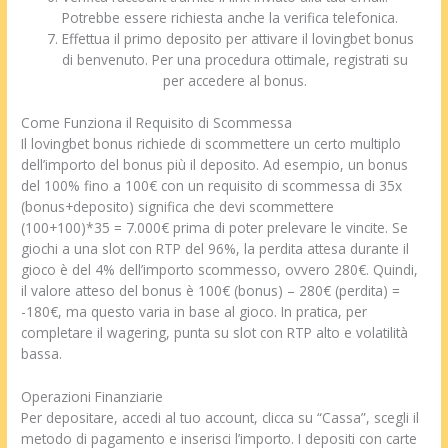
Potrebbe essere richiesta anche la verifica telefonica.
Effettua il primo deposito per attivare il lovingbet bonus
di benvenuto. Per una procedura ottimale, registrati su
Lovingbet login
per accedere al bonus.
Come Funziona il Requisito di Scommessa
Il lovingbet bonus richiede di scommettere un certo multiplo
dell’importo del bonus più il deposito. Ad esempio, un bonus
del 100% fino a 100€ con un requisito di scommessa di 35x
(bonus+deposito) significa che devi scommettere
(100+100)*35 = 7.000€ prima di poter prelevare le vincite. Se
giochi a una slot con RTP del 96%, la perdita attesa durante il
gioco è del 4% dell’importo scommesso, ovvero 280€. Quindi,
il valore atteso del bonus è 100€ (bonus) – 280€ (perdita) =
-180€, ma questo varia in base al gioco. In pratica, per
completare il wagering, punta su slot con RTP alto e volatilità
bassa.
Operazioni Finanziarie
Per depositare, accedi al tuo account, clicca su “Cassa”, scegli il
metodo di pagamento e inserisci l’importo. I depositi con carte