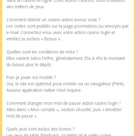
dans un casino en ligne. Chez Action Casinos, vous trouverez
des milliers de jeux.
Comment obtenir un casino action bonus code ?
Les codes sont publiés sur la page promotions ou envoyés par
e-mail. Connectez-vous avec votre action casino login et
vérifiez la section « Bonus ».
Quelles sont les conditions de mise ?
Elles varient selon l’offre, généralement 35x à 45x le montant
du bonus plus le dépôt.
Puis-je jouer sur mobile ?
Oui, le site est optimisé pour mobile via un navigateur (PWA).
Aucune application native n’est requise.
Comment changer mon mot de passe action casino login ?
Allez dans « Mon compte », section sécurité, puis « Modifier
mot de passe ».
Quels jeux sont exclus des bonus ?
Les jeux de table (blackjack, roulette) et le vidéo poker