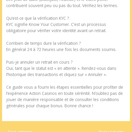
contribuent souvent peu ou pas du tout. Vérifiez les termes.
Qu’est-ce que la vérification KYC ?
KYC signifie Know Your Customer. C’est un processus
obligatoire pour vérifier votre identité avant un retrait.
Combien de temps dure la vérification ?
En général 24 à 72 heures une fois les documents soumis.
Puis-je annuler un retrait en cours ?
Oui, tant que le statut est « en attente ». Rendez-vous dans
l’historique des transactions et cliquez sur « Annuler ».
Ce guide vous a fourni les étapes essentielles pour profiter de
l’expérience Action Casinos en toute sérénité. N’oubliez pas de
jouer de manière responsable et de consulter les conditions
générales pour chaque bonus. Bonne chance !
←
Post anterior
Post seguinte
→