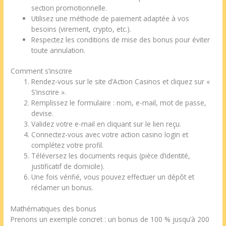
section promotionnelle.
Utilisez une méthode de paiement adaptée à vos
besoins (virement, crypto, etc.).
Respectez les conditions de mise des bonus pour éviter
toute annulation.
Comment s’inscrire
Rendez-vous sur le site d’Action Casinos et cliquez sur «
S’inscrire ».
Remplissez le formulaire : nom, e-mail, mot de passe,
devise.
Validez votre e-mail en cliquant sur le lien reçu.
Connectez-vous avec votre action casino login et
complétez votre profil.
Téléversez les documents requis (pièce d’identité,
justificatif de domicile).
Une fois vérifié, vous pouvez effectuer un dépôt et
réclamer un bonus.
Mathématiques des bonus
Prenons un exemple concret : un bonus de 100 % jusqu’à 200