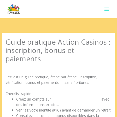
Ir
para
o
conteúdo
Guide pratique Action Casinos :
inscription, bonus et
paiements
/
Uncategorized
/ Por
lavillekids@gmail.com
Ceci est un guide pratique, étape par étape : inscription,
vérification, bonus et paiements — sans fioritures.
Checklist rapide
Créez un compte sur
https://actioncasinos.eu.com/
avec
des informations exactes.
Vérifiez votre identité (KYC) avant de demander un retrait.
Consultez les codes de bonus disponibles dans la