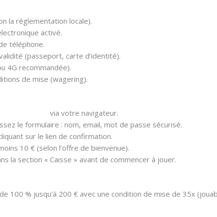
n la réglementation locale).
lectronique activé.
de téléphone.
lidité (passeport, carte d’identité).
e ou 4G recommandée).
tions de mise (wagering).
le casino bonus
via votre navigateur.
lissez le formulaire : nom, email, mot de passe sécurisé.
liquant sur le lien de confirmation.
oins 10 € (selon l’offre de bienvenue).
ans la section « Caisse » avant de commencer à jouer.
de 100 % jusqu’à 200 € avec une condition de mise de 35x (jouab