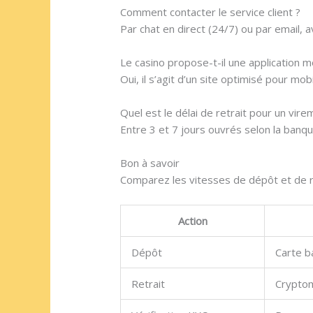
Comment contacter le service client ?
Par chat en direct (24/7) ou par email, 
Le casino propose-t-il une application m
Oui, il s’agit d’un site optimisé pour mo
Quel est le délai de retrait pour un vire
Entre 3 et 7 jours ouvrés selon la banqu
Bon à savoir
Comparez les vitesses de dépôt et de re
Action
Dépôt
Carte b
Retrait
Cryptom