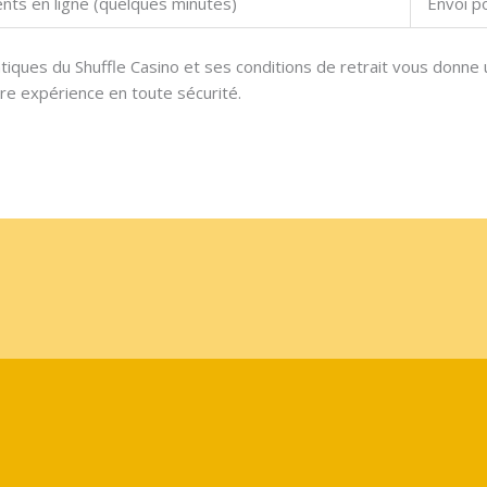
ts en ligne (quelques minutes)
Envoi p
ques du Shuffle Casino et ses conditions de retrait vous donne u
tre expérience en toute sécurité.