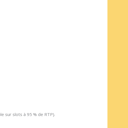
le sur slots à 95 % de RTP).