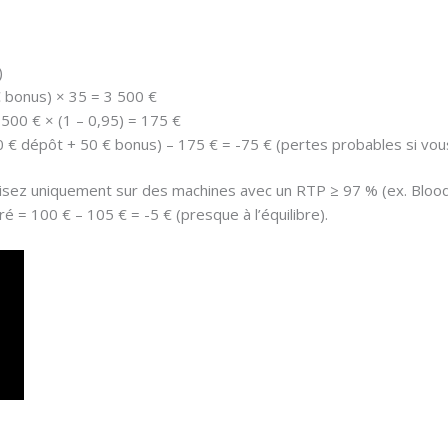
)
€ bonus) × 35 = 3 500 €
500 € × (1 – 0,95) = 175 €
50 € dépôt + 50 € bonus) – 175 € = -75 € (pertes probables si vou
ez uniquement sur des machines avec un RTP ≥ 97 % (ex. Blood S
ré = 100 € – 105 € = -5 € (presque à l’équilibre).