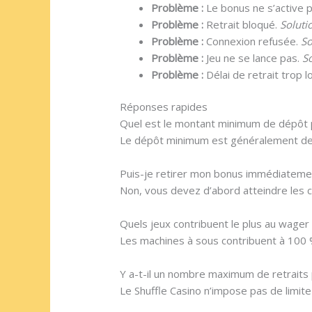
Problème :
Le bonus ne s’active 
Problème :
Retrait bloqué.
Solutio
Problème :
Connexion refusée.
So
Problème :
Jeu ne se lance pas.
So
Problème :
Délai de retrait trop l
Réponses rapides
Quel est le montant minimum de dépôt p
Le dépôt minimum est généralement de 
Puis-je retirer mon bonus immédiateme
Non, vous devez d’abord atteindre les 
Quels jeux contribuent le plus au wager
Les machines à sous contribuent à 100 %,
Y a-t-il un nombre maximum de retraits 
Le Shuffle Casino n’impose pas de limit