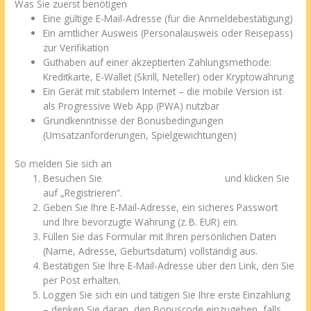
Was Sie zuerst benötigen
Eine gültige E-Mail-Adresse (für die Anmeldebestätigung)
Ein amtlicher Ausweis (Personalausweis oder Reisepass)
zur Verifikation
Guthaben auf einer akzeptierten Zahlungsmethode:
Kreditkarte, E‑Wallet (Skrill, Neteller) oder Kryptowährung
Ein Gerät mit stabilem Internet – die mobile Version ist
als Progressive Web App (PWA) nutzbar
Grundkenntnisse der Bonusbedingungen
(Umsatzanforderungen, Spielgewichtungen)
So melden Sie sich an
Besuchen Sie
https://happyjokers.uk.net/
und klicken Sie
auf „Registrieren“.
Geben Sie Ihre E‑Mail-Adresse, ein sicheres Passwort
und Ihre bevorzugte Währung (z. B. EUR) ein.
Füllen Sie das Formular mit Ihren persönlichen Daten
(Name, Adresse, Geburtsdatum) vollständig aus.
Bestätigen Sie Ihre E‑Mail-Adresse über den Link, den Sie
per Post erhalten.
Loggen Sie sich ein und tätigen Sie Ihre erste Einzahlung
– denken Sie daran, den Bonuscode einzugeben, falls