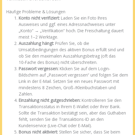
Häufige Probleme & Lösungen
Konto nicht verifiziert:
Laden Sie ein Foto Ihres
Ausweises und ggf. eines Adressnachweises unter
„Konto“ → „Verifikation“ hoch. Die Freischaltung dauert
meist 1–2 Werktage.
Auszahlung hängt:
Prüfen Sie, ob die
Umsatzbedingungen des aktiven Bonus erfüllt sind und
ob Sie den maximalen Auszahlungsbetrag (oft das
10‑Fache des Bonus) nicht überschreiten.
Passwort vergessen:
Klicken Sie auf dem Login-
Bildschirm auf „Passwort vergessen“ und folgen Sie dem
Link in der E-Mail. Setzen Sie ein neues Passwort mit
mindestens 8 Zeichen, Groß-/Kleinbuchstaben und
Zahlen.
Einzahlung nicht gutgeschrieben:
Kontrollieren Sie den
Transaktionsstatus in Ihrem E‑Wallet oder Ihrer Bank.
Sollte die Transaktion bestätigt sein, aber das Guthaben
fehlt, senden Sie die Transaktions-ID an den
Kundenservice (Live‑Chat oder E‑Mail).
Bonus nicht aktiviert:
Stellen Sie sicher, dass Sie beim