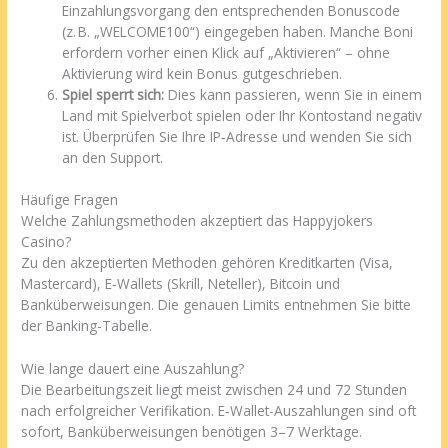
Einzahlungsvorgang den entsprechenden Bonuscode
(z. B. „WELCOME100“) eingegeben haben. Manche Boni
erfordern vorher einen Klick auf „Aktivieren“ – ohne
Aktivierung wird kein Bonus gutgeschrieben.
Spiel sperrt sich:
Dies kann passieren, wenn Sie in einem
Land mit Spielverbot spielen oder Ihr Kontostand negativ
ist. Überprüfen Sie Ihre IP‑Adresse und wenden Sie sich
an den Support.
Häufige Fragen
Welche Zahlungsmethoden akzeptiert das Happyjokers
Casino?
Zu den akzeptierten Methoden gehören Kreditkarten (Visa,
Mastercard), E‑Wallets (Skrill, Neteller), Bitcoin und
Banküberweisungen. Die genauen Limits entnehmen Sie bitte
der Banking-Tabelle.
Wie lange dauert eine Auszahlung?
Die Bearbeitungszeit liegt meist zwischen 24 und 72 Stunden
nach erfolgreicher Verifikation. E‑Wallet-Auszahlungen sind oft
sofort, Banküberweisungen benötigen 3–7 Werktage.