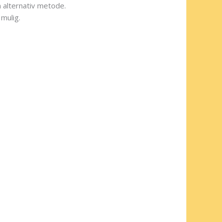
n alternativ metode.
mulig.