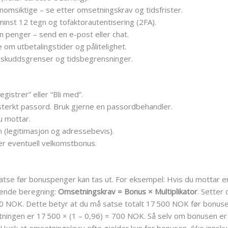
nomsiktige – se etter omsetningskrav og tidsfrister.
inst 12 tegn og tofaktorautentisering (2FA).
n penger – send en e-post eller chat.
 om utbetalingstider og pålitelighet.
innskuddsgrenser og tidsbegrensninger.
egistrer” eller “Bli med”.
 sterkt passord. Bruk gjerne en passordbehandler.
u mottar.
n (legitimasjon og adressebevis).
ver eventuell velkomstbonus.
tse før bonuspenger kan tas ut. For eksempel: Hvis du mottar
gende beregning:
Omsetningskrav = Bonus × Multiplikator
. Setter
 NOK. Dette betyr at du må satse totalt 17 500 NOK før bonusen bl
ningen er 17 500 × (1 – 0,96) = 700 NOK. Så selv om bonusen e
 Husk at omsetningskrav ofte gjelder kun for bonusen, ikke innskud