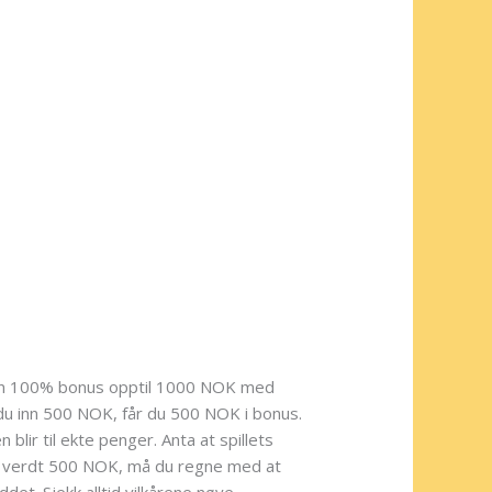
 en 100% bonus opptil 1000 NOK med
 du inn 500 NOK, får du 500 NOK i bonus.
ir til ekte penger. Anta at spillets
r verdt 500 NOK, må du regne med at
det. Sjekk alltid vilkårene nøye.