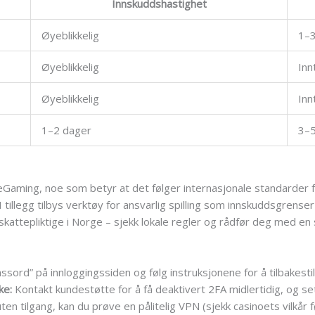
Innskuddshastighet
Øyeblikkelig
1–3
Øyeblikkelig
Inn
Øyeblikkelig
Inn
1–2 dager
3–5
 eGaming, noe som betyr at det følger internasjonale standarder f
I tillegg tilbys verktøy for ansvarlig spilling som innskuddsgrense
skattepliktige i Norge – sjekk lokale regler og rådfør deg med en
ssord” på innloggingssiden og følg instruksjonene for å tilbakestil
ke:
Kontakt kundestøtte for å få deaktivert 2FA midlertidig, og se
uten tilgang, kan du prøve en pålitelig VPN (sjekk casinoets vilkår f