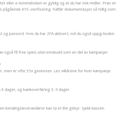
rtet eller e-lommeboken er gyldig og at du har nok midler. Prøv e
 pågående KYC-verifisering. Fullfør dokumentasjon så tidlig som 
ost og passord. Hvis du har 2FA aktivert, må du også oppgi koden.
kan også få free spins uten innskudd som en del av kampanjer.
?
r, men er ofte 35x gevinsten. Les vilkårene for hver kampanje.
1–3 dager, og bankoverføring 3–5 dager.
n betalingsleverandører kan ta et lite gebyr. Sjekk kassen.