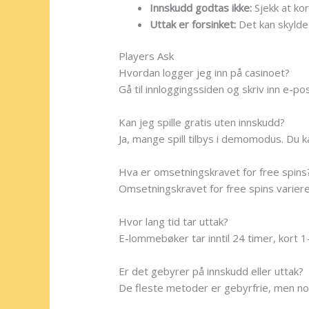
Innskudd godtas ikke:
Sjekk at ko
Uttak er forsinket:
Det kan skyldes
Players Ask
Hvordan logger jeg inn på casinoet?
Gå til innloggingssiden og skriv inn e-p
Kan jeg spille gratis uten innskudd?
Ja, mange spill tilbys i demomodus. Du 
Hva er omsetningskravet for free spins
Omsetningskravet for free spins variere
Hvor lang tid tar uttak?
E-lommebøker tar inntil 24 timer, kort 
Er det gebyrer på innskudd eller uttak?
De fleste metoder er gebyrfrie, men noe