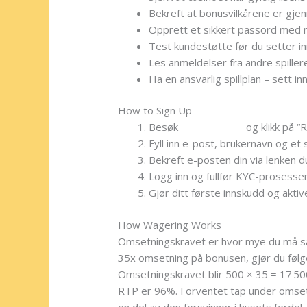
Bekreft at bonusvilkårene er gjen
Opprett et sikkert passord med m
Test kundestøtte før du setter in
Les anmeldelser fra andre spillere
Ha en ansvarlig spillplan – sett 
How to Sign Up
Besøk
Hellspin login
og klikk på “R
Fyll inn e-post, brukernavn og et
Bekreft e-posten din via lenken d
Logg inn og fullfør KYC-prosesse
Gjør ditt første innskudd og akti
How Wagering Works
Omsetningskravet er hvor mye du må sa
35x omsetning på bonusen, gjør du føl
Omsetningskravet blir 500 × 35 = 17 500
RTP er 96%. Forventet tap under omset
en del av den forsvinner i husets fordel.