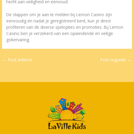
hecht aan veiligheid en eenvoud.
De stappen om je aan te melden bij Lemon Casino zijn
eenvoudig en nadat je geregistreerd bent, kun je direct
profiteren van de diverse spelopties en promoties. Bij Lemon
Casino ben je verzekerd van een opwindende en veilige
gokervaring.
←
Post anterior
Post seguinte
→