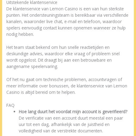
Uitstekende klantenservice
De klantenservice van Lemon Casino is een van hun sterkste
punten. Het ondersteuningsteam is bereikbaar via verschillende
kanalen, waaronder live chat, e-mail en telefoon, waardoor
spelers eenvoudig contact kunnen opnemen wanneer ze hulp
nodig hebben.
Het team staat bekend om hun snelle reactietijden en
deskundige advies, waardoor elke vraag of probleem snel
wordt opgelost. Dit draagt bij aan een betrouwbare en
aangename speelervaring.
Of het nu gaat om technische problemen, accountvragen of
meer informatie over bonussen, de klantenservice van Lemon
Casino is altijd bereid om te helpen.
FAQ
Hoe lang duurt het voordat mijn account is geverifieerd?
De verificatie van een account duurt meestal een paar
uur tot een dag, afhankelijk van de juistheid en
volledigheid van de verstrekte documenten.