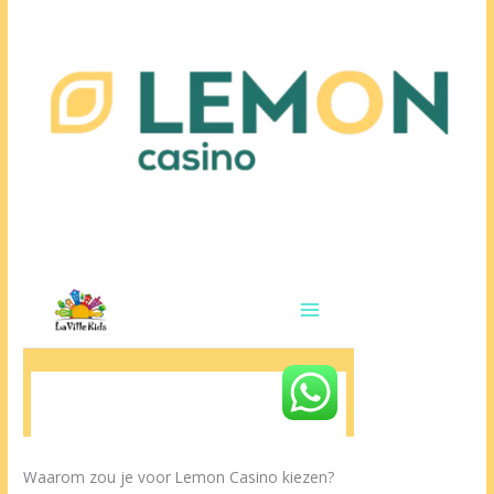
Waarom zou je voor Lemon Casino kiezen?