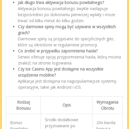
Jak długo trwa aktywacja bonusu powitalnego?
Aktywacja bonusu powitalnego zwykle następuje
bezpośrednio po dokonaniu pierwszej wpłaty i może
trwać od kilku minut do kilku godzin.
Czy darmowe spiny mogą być używane w wszystkich
grach?
Darmowe spiny są przypisane do specyficznych gier,
które są określone w regulaminie promocji.
Co zrobić w przypadku zapomnienia hasła?
Serwis oferuje opcję przypomnienia hasła, którą można
znaleźć na stronie logowania.
Czy Ice Casino App jest dostępne na wszystkie
urządzenia mobilne?
Aplikacja jest dostępna na najpopularniejsze systemy
operacyjne, takie jak Android i iOS.
Rodzaj
Wymagania
Opis
Bonusu
Obrotu
Środki dodatkowe
Bonus
20x kwota
przyznawane po
Powitalny
bonusa