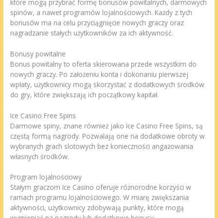
które mogą przybrać formę bonusów powitalnych, darmowych
spinów, a nawet programów lojalnościowych. Każdy z tych
bonusów ma na celu przyciągnięcie nowych graczy oraz
nagradzanie stałych użytkowników za ich aktywność.
Bonusy powitalne
Bonus powitalny to oferta skierowana przede wszystkim do
nowych graczy. Po założeniu konta i dokonaniu pierwszej
wpłaty, użytkownicy mogą skorzystać z dodatkowych środków
do gry, które zwiększają ich początkowy kapitał.
Ice Casino Free Spins
Darmowe spiny, znane również jako Ice Casino Free Spins, są
częstą formą nagrody. Pozwalają one na dodatkowe obroty w
wybranych grach slotowych bez konieczności angażowania
własnych środków.
Program lojalnościowy
Stałym graczom Ice Casino oferuje różnorodne korzyści w
ramach programu lojalnościowego. W miarę zwiększania
aktywności, użytkownicy zdobywają punkty, które mogą
wymieniać na nagrody lub dodatkowe bonusy.