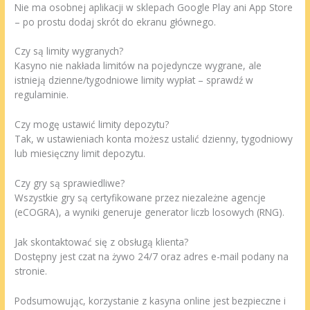
Nie ma osobnej aplikacji w sklepach Google Play ani App Store
– po prostu dodaj skrót do ekranu głównego.
Czy są limity wygranych?
Kasyno nie nakłada limitów na pojedyncze wygrane, ale
istnieją dzienne/tygodniowe limity wypłat – sprawdź w
regulaminie.
Czy mogę ustawić limity depozytu?
Tak, w ustawieniach konta możesz ustalić dzienny, tygodniowy
lub miesięczny limit depozytu.
Czy gry są sprawiedliwe?
Wszystkie gry są certyfikowane przez niezależne agencje
(eCOGRA), a wyniki generuje generator liczb losowych (RNG).
Jak skontaktować się z obsługą klienta?
Dostępny jest czat na żywo 24/7 oraz adres e-mail podany na
stronie.
Podsumowując, korzystanie z kasyna online jest bezpieczne i