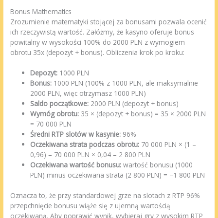
Bonus Mathematics
Zrozumienie matematyki stojącej za bonusami pozwala ocenić
ich rzeczywistą wartość. Załóżmy, że kasyno oferuje bonus
powitalny w wysokości 100% do 2000 PLN z wymogiem
obrotu 35x (depozyt + bonus). Obliczenia krok po kroku:
Depozyt:
1000 PLN
Bonus:
1000 PLN (100% z 1000 PLN, ale maksymalnie
2000 PLN, więc otrzymasz 1000 PLN)
Saldo początkowe:
2000 PLN (depozyt + bonus)
Wymóg obrotu:
35 × (depozyt + bonus) = 35 × 2000 PLN
= 70 000 PLN
Średni RTP slotów w kasynie:
96%
Oczekiwana strata podczas obrotu:
70 000 PLN × (1 –
0,96) = 70 000 PLN × 0,04 = 2 800 PLN
Oczekiwana wartość bonusu:
wartość bonusu (1000
PLN) minus oczekiwana strata (2 800 PLN) = –1 800 PLN
Oznacza to, że przy standardowej grze na slotach z RTP 96%
przepchnięcie bonusu wiąże się z ujemną wartością
oczekiwaną. Aby poprawić wynik, wybieraj gry z wysokim RTP