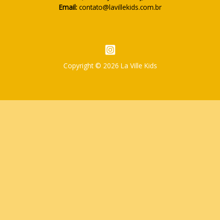
Email:
contato@lavillekids.com.br
Copyright © 2026 La Ville Kids