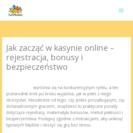
Ir
para
o
conteúdo
Jak zacząć w kasynie online –
rejestracja, bonusy i
bezpieczeństwo
/
Uncategorized
/ Por
lavillekids@gmail.com
MarvelCasino
wyróżnia się na konkurencyjnym rynku, a ten
przewodnik krok po kroku wyjaśnia, jak w pełni z niego
skorzystać. Niezależnie od tego, czy jesteś początkującym, czy
doświadczonym graczem, znajdziesz tu praktyczne porady
dotyczące rejestracji, matematyki bonusów, metod płatności i
bezpieczeństwa. Postępuj zgodnie z instrukcjami, aby uniknąć
typowych błędów i cieszyć się grą bez stresu.