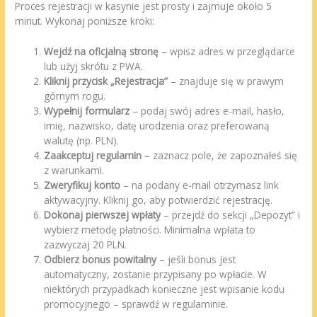
Proces rejestracji w kasynie jest prosty i zajmuje około 5
minut. Wykonaj poniższe kroki:
Wejdź na oficjalną stronę
– wpisz adres w przeglądarce
lub użyj skrótu z PWA.
Kliknij przycisk „Rejestracja”
– znajduje się w prawym
górnym rogu.
Wypełnij formularz
– podaj swój adres e-mail, hasło,
imię, nazwisko, datę urodzenia oraz preferowaną
walutę (np. PLN).
Zaakceptuj regulamin
– zaznacz pole, że zapoznałeś się
z warunkami.
Zweryfikuj konto
– na podany e-mail otrzymasz link
aktywacyjny. Kliknij go, aby potwierdzić rejestrację.
Dokonaj pierwszej wpłaty
– przejdź do sekcji „Depozyt” i
wybierz metodę płatności. Minimalna wpłata to
zazwyczaj 20 PLN.
Odbierz bonus powitalny
– jeśli bonus jest
automatyczny, zostanie przypisany po wpłacie. W
niektórych przypadkach konieczne jest wpisanie kodu
promocyjnego – sprawdź w regulaminie.