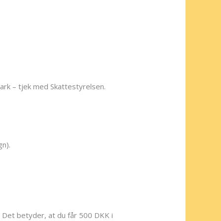
rk – tjek med Skattestyrelsen.
n).
Det betyder, at du får 500 DKK i