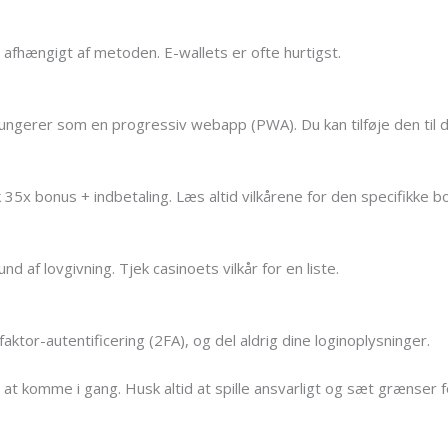
afhængigt af metoden. E-wallets er ofte hurtigst.
ungerer som en progressiv webapp (PWA). Du kan tilføje den til 
35x bonus + indbetaling. Læs altid vilkårene for den specifikke b
d af lovgivning. Tjek casinoets vilkår for en liste.
ktor-autentificering (2FA), og del aldrig dine loginoplysninger.
at komme i gang. Husk altid at spille ansvarligt og sæt grænser fo