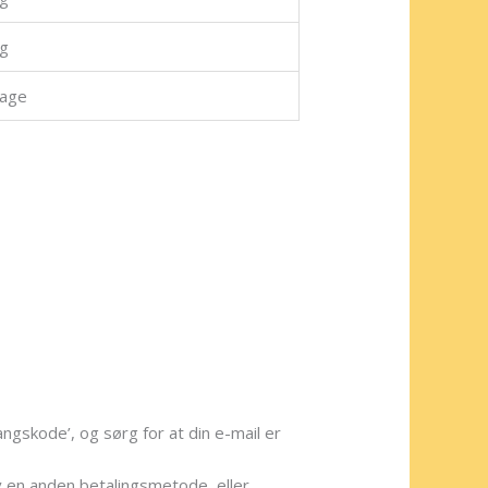
ig
dage
ngskode’, og sørg for at din e-mail er
en anden betalingsmetode, eller