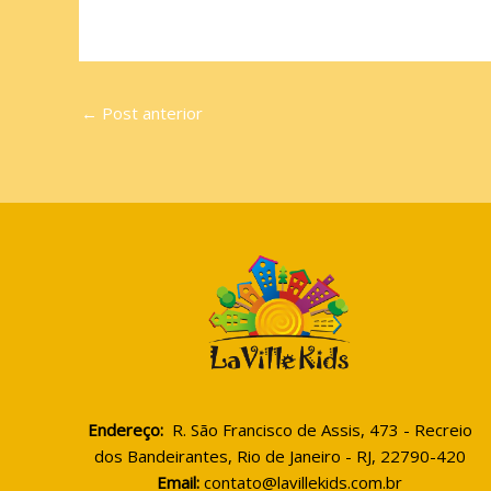
←
Post anterior
Endereço:
R. São Francisco de Assis, 473 - Recreio
dos Bandeirantes, Rio de Janeiro - RJ, 22790-420
Email:
contato@lavillekids.com.br