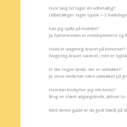
Hvor lang tid tager en udbetaling?
Udbetalinger tager typisk 1-3 bankdage 
Kan jeg spille på mobilen?
Ja, hjemmesiden er mobiloptimeret og f
Hvad er wagering-kravet på bonusser?
Wagering-kravet varierer, men er typisk 
Er der nogen lande, der er udelukket?
Ja, visse lande kan være udelukket på grun
Hvordan beskytter jeg min konto?
Brug en stærk adgangskode, aktiver to-fa
Med denne guide er du godt klædt på til 