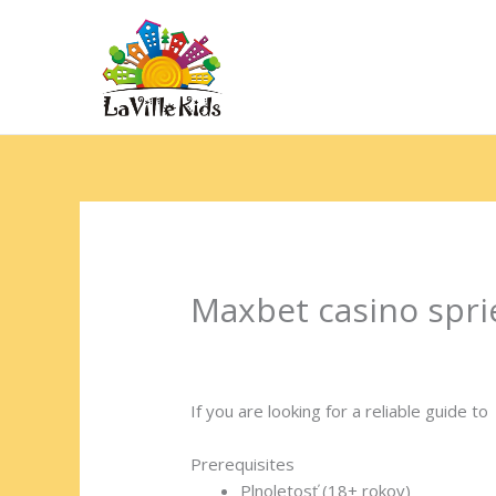
Ir
para
o
Hom
conteúdo
Maxbet casino sprie
/
Uncategorized
/ Por
lavillekids@gmail
If you are looking for a reliable guide to
Prerequisites
Plnoletosť (18+ rokov)