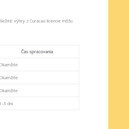
ležité: výhry z Curacao licencie môžu
Čas spracovania
Okamžite
Okamžite
Okamžite
1-3 dni