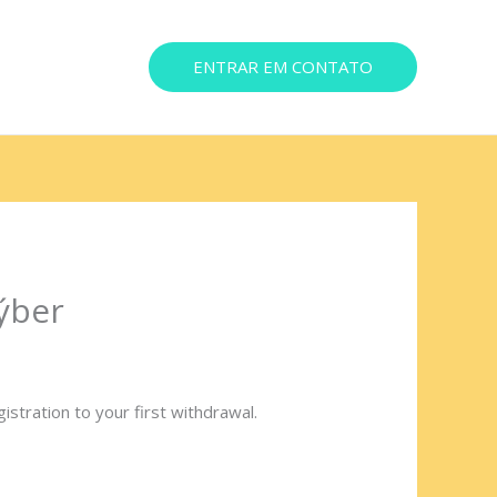
ENTRAR EM CONTATO
ereço
výber
gistration to your first withdrawal.