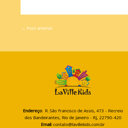
←
Post anterior
Endereço:
R. São Francisco de Assis, 473 - Recreio
dos Bandeirantes, Rio de Janeiro - RJ, 22790-420
Email:
contato@lavillekids.com.br