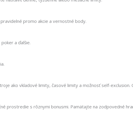
 pravidelné promo akcie a vernostné body.
 poker a ďalšie.
ia.
je ako vkladové limity, časové limity a možnosť self-exclusion. 
é prostredie s rôznymi bonusmi. Pamätajte na zodpovedné hranie