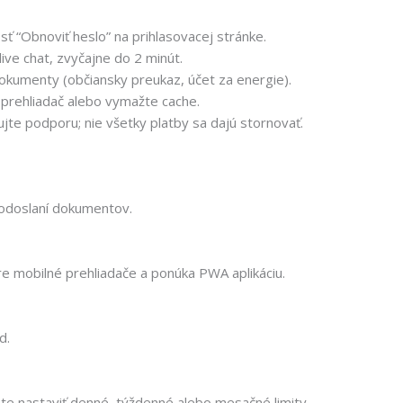
ť “Obnoviť heslo” na prihlasovacej stránke.
ive chat, zvyčajne do 2 minút.
kumenty (občiansky preukaz, účet za energie).
 prehliadač alebo vymažte cache.
ujte podporu; nie všetky platby sa dajú stornovať.
 odoslaní dokumentov.
e mobilné prehliadače a ponúka PWA aplikáciu.
d.
te nastaviť denné, týždenné alebo mesačné limity.