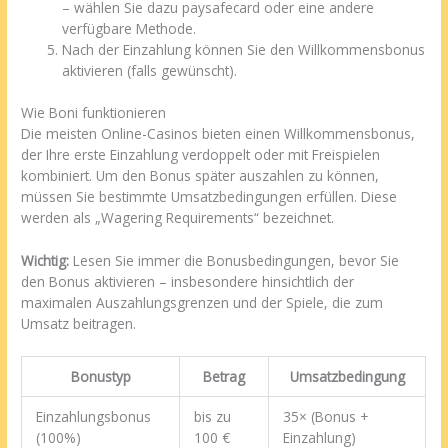
– wählen Sie dazu paysafecard oder eine andere
verfügbare Methode.
Nach der Einzahlung können Sie den Willkommensbonus
aktivieren (falls gewünscht).
Wie Boni funktionieren
Die meisten Online-Casinos bieten einen Willkommensbonus,
der Ihre erste Einzahlung verdoppelt oder mit Freispielen
kombiniert. Um den Bonus später auszahlen zu können,
müssen Sie bestimmte Umsatzbedingungen erfüllen. Diese
werden als „Wagering Requirements“ bezeichnet.
Wichtig:
Lesen Sie immer die Bonusbedingungen, bevor Sie
den Bonus aktivieren – insbesondere hinsichtlich der
maximalen Auszahlungsgrenzen und der Spiele, die zum
Umsatz beitragen.
Bonustyp
Betrag
Umsatzbedingung
Einzahlungsbonus
bis zu
35× (Bonus +
(100%)
100 €
Einzahlung)