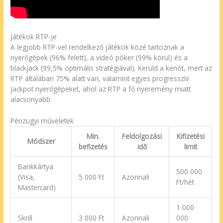
Játékok RTP-je
A legjobb RTP-vel rendelkező játékok közé tartoznak a
nyerőgépek (96% felett), a videó póker (99% körül) és a
blackjack (99,5% optimális stratégiával). Kerüld a kenót, mert az
RTP általában 75% alatt van, valamint egyes progresszív
jackpot nyerőgépeket, ahol az RTP a fő nyeremény miatt
alacsonyabb.
Pénzügyi műveletek
Min.
Feldolgozási
Kifizetési
Módszer
befizetés
idő
limit
Bankkártya
500 000
(Visa,
5 000 Ft
Azonnali
Ft/hét
Mastercard)
1 000
Skrill
3 000 Ft
Azonnali
000