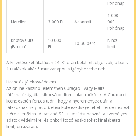
Ft/hónap
1 000
Neteller
3 000 Ft
Azonnali
000
Ft/hónap
Kriptovaluta
10 000
Nincs
10-30 perc
(Bitcoin)
Ft
limit
A kifizetéseket általában 24-72 órán belül feldolgozzák, a banki
átutalások akár 5 munkanapot is igénybe vehetnek.
Licenc és játékosvédelem
Az online kaszinó jellemzően Curaçao-i vagy Máltai
Játékhatóság által kibocsátott licenc alatt működik. A Curaçao-i
licenc esetén fontos tudni, hogy a nyeremények után a
játékosnak helyi adófizetési kötelezettsége lehet – érdemes ezt
előre ellenőrizni. A kaszinó SSL-titkosítást használ a személyes
adatok védelmére, és önkorlátozó eszközöket kínál (betéti
limit, önkizárás).