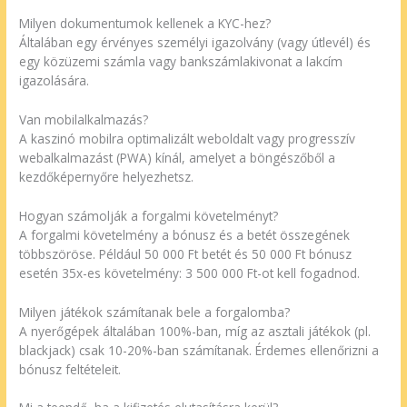
Milyen dokumentumok kellenek a KYC-hez?
Általában egy érvényes személyi igazolvány (vagy útlevél) és
egy közüzemi számla vagy bankszámlakivonat a lakcím
igazolására.
Van mobilalkalmazás?
A kaszinó mobilra optimalizált weboldalt vagy progresszív
webalkalmazást (PWA) kínál, amelyet a böngészőből a
kezdőképernyőre helyezhetsz.
Hogyan számolják a forgalmi követelményt?
A forgalmi követelmény a bónusz és a betét összegének
többszöröse. Például 50 000 Ft betét és 50 000 Ft bónusz
esetén 35x-es követelmény: 3 500 000 Ft-ot kell fogadnod.
Milyen játékok számítanak bele a forgalomba?
A nyerőgépek általában 100%-ban, míg az asztali játékok (pl.
blackjack) csak 10-20%-ban számítanak. Érdemes ellenőrizni a
bónusz feltételeit.