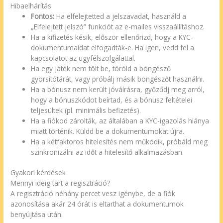
Hibaelhárítás
Fontos:
Ha elfelejtetted a jelszavadat, használd a
„Elfelejtett jelszó” funkciót az e-mailes visszaállításhoz.
Ha a kifizetés késik, először ellenőrizd, hogy a KYC-
dokumentumaidat elfogadták-e. Ha igen, vedd fel a
kapcsolatot az ügyfélszolgálattal.
Ha egy játék nem tölt be, töröld a böngésző
gyorsítótárát, vagy próbálj másik böngészőt használni.
Ha a bónusz nem került jóváírásra, győződj meg arról,
hogy a bónuszkódot beírtad, és a bónusz feltételei
teljesültek (pl. minimális befizetés).
Ha a fiókod zárolták, az általában a KYC-igazolás hiánya
miatt történik. Küldd be a dokumentumokat újra.
Ha a kétfaktoros hitelesítés nem működik, próbáld meg
szinkronizálni az időt a hitelesítő alkalmazásban.
Gyakori kérdések
Mennyi ideig tart a regisztráció?
A regisztráció néhány percet vesz igénybe, de a fiók
azonosítása akár 24 órát is eltarthat a dokumentumok
benyújtása után.