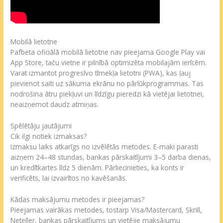
Mobilā lietotne
Pafbeta oficiālā mobilā lietotne nav pieejama Google Play vai
App Store, taču vietne ir pilnībā optimizēta mobilajām ierīcēm.
Varat izmantot progresīvo tīmekļa lietotni (PWA), kas ļauj
pievienot saiti uz sākuma ekrānu no pārlūkprogrammas. Tas
nodrošina ātru piekļuvi un līdzīgu pieredzi kā vietējai lietotnei,
neaizņemot daudz atmiņas.
Spēlētāju jautājumi
Cik ilgi notiek izmaksas?
Izmaksu laiks atkarīgs no izvēlētās metodes. E-maki parasti
aizņem 24–48 stundas, bankas pārskaitījumi 3–5 darba dienas,
un kredītkartes līdz 5 dienām. Pārliecinieties, ka konts ir
verificēts, lai izvairītos no kavēšanās.
Kādas maksājumu metodes ir pieejamas?
Pieejamas vairākas metodes, tostarp Visa/Mastercard, Skrill,
Neteller, bankas pārskaitījums un vietējie maksājumu