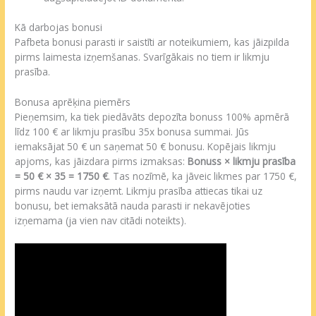
Kā darbojas bonusi
Pafbeta bonusi parasti ir saistīti ar noteikumiem, kas jāizpilda
pirms laimesta izņemšanas. Svarīgākais no tiem ir likmju
prasība.
Bonusa aprēķina piemērs
Pieņemsim, ka tiek piedāvāts depozīta bonuss 100% apmērā
līdz 100 € ar likmju prasību 35x bonusa summai. Jūs
iemaksājat 50 € un saņemat 50 € bonusu. Kopējais likmju
apjoms, kas jāizdara pirms izmaksas:
Bonuss × likmju prasība
= 50 € × 35 = 1750 €
. Tas nozīmē, ka jāveic likmes par 1750 €,
pirms naudu var izņemt. Likmju prasība attiecas tikai uz
bonusu, bet iemaksātā nauda parasti ir nekavējoties
izņemama (ja vien nav citādi noteikts).