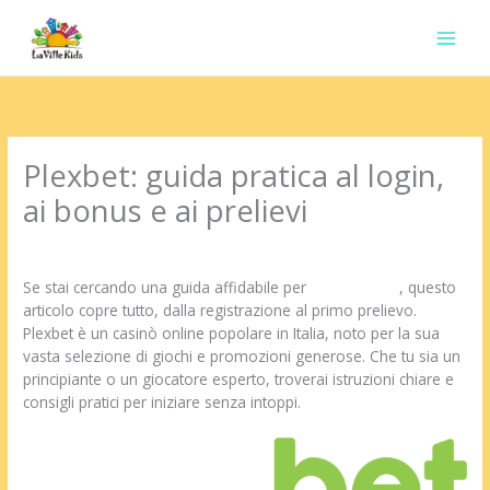
Ir
para
o
conteúdo
Plexbet: guida pratica al login,
ai bonus e ai prelievi
/
Uncategorized
/ Por
lavillekids@gmail.com
Se stai cercando una guida affidabile per
Plexbet login
, questo
articolo copre tutto, dalla registrazione al primo prelievo.
Plexbet è un casinò online popolare in Italia, noto per la sua
vasta selezione di giochi e promozioni generose. Che tu sia un
principiante o un giocatore esperto, troverai istruzioni chiare e
consigli pratici per iniziare senza intoppi.