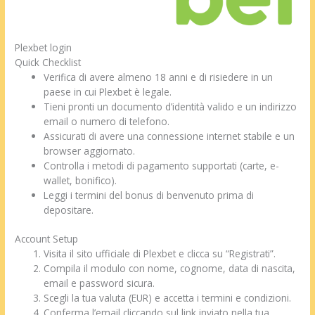
Plexbet login
Quick Checklist
Verifica di avere almeno 18 anni e di risiedere in un
paese in cui Plexbet è legale.
Tieni pronti un documento d’identità valido e un indirizzo
email o numero di telefono.
Assicurati di avere una connessione internet stabile e un
browser aggiornato.
Controlla i metodi di pagamento supportati (carte, e-
wallet, bonifico).
Leggi i termini del bonus di benvenuto prima di
depositare.
Account Setup
Visita il sito ufficiale di Plexbet e clicca su “Registrati”.
Compila il modulo con nome, cognome, data di nascita,
email e password sicura.
Scegli la tua valuta (EUR) e accetta i termini e condizioni.
Conferma l’email cliccando sul link inviato nella tua