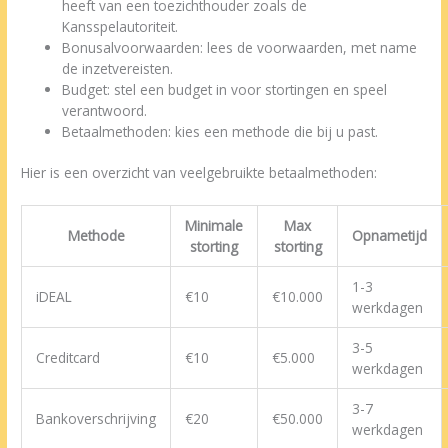
heeft van een toezichthouder zoals de
Kansspelautoriteit.
Bonusalvoorwaarden: lees de voorwaarden, met name
de inzetvereisten.
Budget: stel een budget in voor stortingen en speel
verantwoord.
Betaalmethoden: kies een methode die bij u past.
Hier is een overzicht van veelgebruikte betaalmethoden:
Minimale
Max
Methode
Opnametijd
storting
storting
1-3
iDEAL
€10
€10.000
werkdagen
3-5
Creditcard
€10
€5.000
werkdagen
3-7
Bankoverschrijving
€20
€50.000
werkdagen