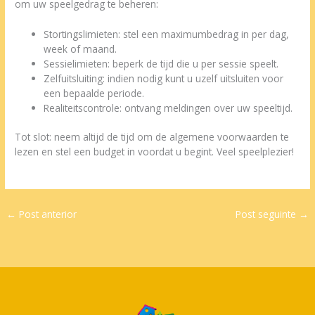
om uw speelgedrag te beheren:
Stortingslimieten: stel een maximumbedrag in per dag,
week of maand.
Sessielimieten: beperk de tijd die u per sessie speelt.
Zelfuitsluiting: indien nodig kunt u uzelf uitsluiten voor
een bepaalde periode.
Realiteitscontrole: ontvang meldingen over uw speeltijd.
Tot slot: neem altijd de tijd om de algemene voorwaarden te
lezen en stel een budget in voordat u begint. Veel speelplezier!
←
Post anterior
Post seguinte
→