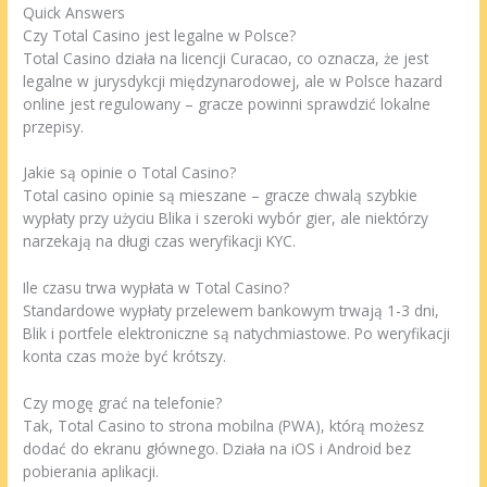
Quick Answers
Czy Total Casino jest legalne w Polsce?
Total Casino działa na licencji Curacao, co oznacza, że jest
legalne w jurysdykcji międzynarodowej, ale w Polsce hazard
online jest regulowany – gracze powinni sprawdzić lokalne
przepisy.
Jakie są opinie o Total Casino?
Total casino opinie są mieszane – gracze chwalą szybkie
wypłaty przy użyciu Blika i szeroki wybór gier, ale niektórzy
narzekają na długi czas weryfikacji KYC.
Ile czasu trwa wypłata w Total Casino?
Standardowe wypłaty przelewem bankowym trwają 1-3 dni,
Blik i portfele elektroniczne są natychmiastowe. Po weryfikacji
konta czas może być krótszy.
Czy mogę grać na telefonie?
Tak, Total Casino to strona mobilna (PWA), którą możesz
dodać do ekranu głównego. Działa na iOS i Android bez
pobierania aplikacji.