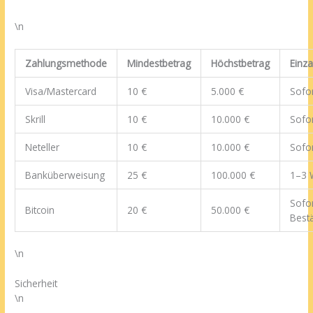
\n
Zahlungsmethode
Mindestbetrag
Höchstbetrag
Einza
Visa/Mastercard
10 €
5.000 €
Sofo
Skrill
10 €
10.000 €
Sofo
Neteller
10 €
10.000 €
Sofo
Banküberweisung
25 €
100.000 €
1–3 
Sofor
Bitcoin
20 €
50.000 €
Best
\n
Sicherheit
\n