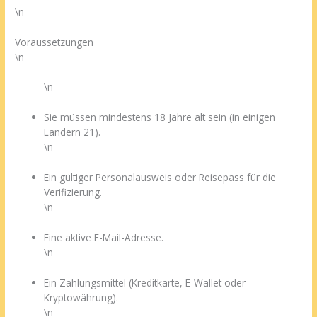
\n
Voraussetzungen
\n
\n
Sie müssen mindestens 18 Jahre alt sein (in einigen
Ländern 21).
\n
Ein gültiger Personalausweis oder Reisepass für die
Verifizierung.
\n
Eine aktive E-Mail-Adresse.
\n
Ein Zahlungsmittel (Kreditkarte, E-Wallet oder
Kryptowährung).
\n