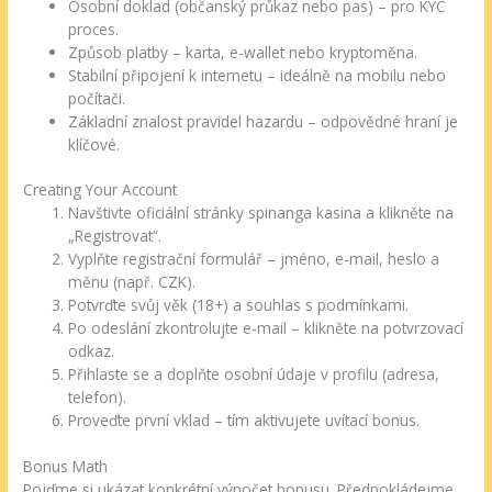
Osobní doklad (občanský průkaz nebo pas) – pro KYC
proces.
Způsob platby – karta, e-wallet nebo kryptoměna.
Stabilní připojení k internetu – ideálně na mobilu nebo
počítači.
Základní znalost pravidel hazardu – odpovědné hraní je
klíčové.
Creating Your Account
Navštivte oficiální stránky spinanga kasina a klikněte na
„Registrovat“.
Vyplňte registrační formulář – jméno, e-mail, heslo a
měnu (např. CZK).
Potvrďte svůj věk (18+) a souhlas s podmínkami.
Po odeslání zkontrolujte e-mail – klikněte na potvrzovací
odkaz.
Přihlaste se a doplňte osobní údaje v profilu (adresa,
telefon).
Proveďte první vklad – tím aktivujete uvítací bonus.
Bonus Math
Pojďme si ukázat konkrétní výpočet bonusu. Předpokládejme,