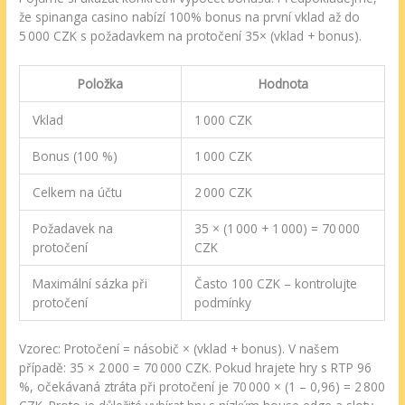
že spinanga casino nabízí 100% bonus na první vklad až do
5 000 CZK s požadavkem na protočení 35× (vklad + bonus).
Položka
Hodnota
Vklad
1 000 CZK
Bonus (100 %)
1 000 CZK
Celkem na účtu
2 000 CZK
Požadavek na
35 × (1 000 + 1 000) = 70 000
protočení
CZK
Maximální sázka při
Často 100 CZK – kontrolujte
protočení
podmínky
Vzorec: Protočení = násobič × (vklad + bonus). V našem
případě: 35 × 2 000 = 70 000 CZK. Pokud hrajete hry s RTP 96
%, očekávaná ztráta při protočení je 70 000 × (1 – 0,96) = 2 800