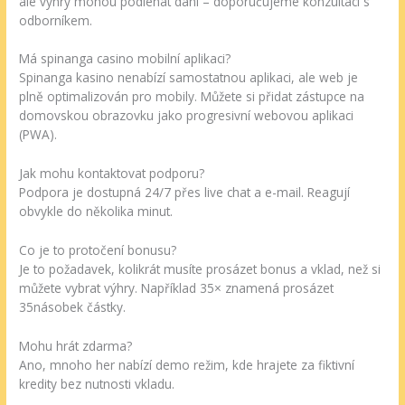
ale výhry mohou podléhat dani – doporučujeme konzultaci s
odborníkem.
Má spinanga casino mobilní aplikaci?
Spinanga kasino nenabízí samostatnou aplikaci, ale web je
plně optimalizován pro mobily. Můžete si přidat zástupce na
domovskou obrazovku jako progresivní webovou aplikaci
(PWA).
Jak mohu kontaktovat podporu?
Podpora je dostupná 24/7 přes live chat a e-mail. Reagují
obvykle do několika minut.
Co je to protočení bonusu?
Je to požadavek, kolikrát musíte prosázet bonus a vklad, než si
můžete vybrat výhry. Například 35× znamená prosázet
35násobek částky.
Mohu hrát zdarma?
Ano, mnoho her nabízí demo režim, kde hrajete za fiktivní
kredity bez nutnosti vkladu.