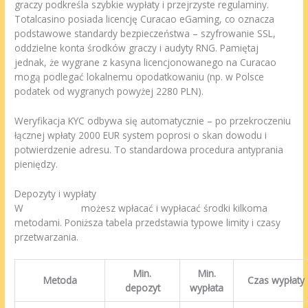
graczy podkreśla szybkie wypłaty i przejrzyste regulaminy.
Totalcasino posiada licencję Curacao eGaming, co oznacza
podstawowe standardy bezpieczeństwa – szyfrowanie SSL,
oddzielne konta środków graczy i audyty RNG. Pamiętaj
jednak, że wygrane z kasyna licencjonowanego na Curacao
mogą podlegać lokalnemu opodatkowaniu (np. w Polsce
podatek od wygranych powyżej 2280 PLN).
Weryfikacja KYC odbywa się automatycznie – po przekroczeniu
łącznej wpłaty 2000 EUR system poprosi o skan dowodu i
potwierdzenie adresu. To standardowa procedura antyprania
pieniędzy.
Depozyty i wypłaty
W
Casino total
możesz wpłacać i wypłacać środki kilkoma
metodami. Poniższa tabela przedstawia typowe limity i czasy
przetwarzania.
Min.
Min.
Metoda
Czas wypłaty
depozyt
wypłata