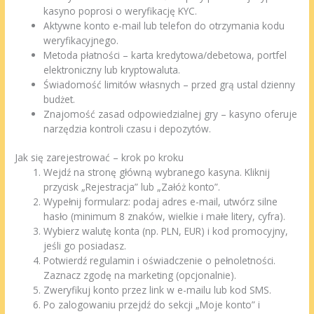
kasyno poprosi o weryfikację KYC.
Aktywne konto e-mail lub telefon do otrzymania kodu
weryfikacyjnego.
Metoda płatności – karta kredytowa/debetowa, portfel
elektroniczny lub kryptowaluta.
Świadomość limitów własnych – przed grą ustal dzienny
budżet.
Znajomość zasad odpowiedzialnej gry – kasyno oferuje
narzędzia kontroli czasu i depozytów.
Jak się zarejestrować – krok po kroku
Wejdź na stronę główną wybranego kasyna. Kliknij
przycisk „Rejestracja” lub „Załóż konto”.
Wypełnij formularz: podaj adres e-mail, utwórz silne
hasło (minimum 8 znaków, wielkie i małe litery, cyfra).
Wybierz walutę konta (np. PLN, EUR) i kod promocyjny,
jeśli go posiadasz.
Potwierdź regulamin i oświadczenie o pełnoletności.
Zaznacz zgodę na marketing (opcjonalnie).
Zweryfikuj konto przez link w e-mailu lub kod SMS.
Po zalogowaniu przejdź do sekcji „Moje konto” i