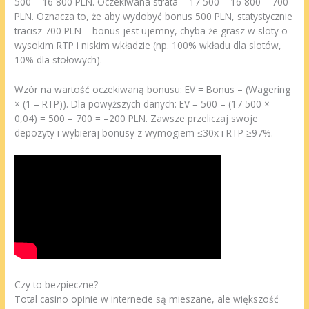
500 = 16 800 PLN. Oczekiwana strata = 17 500 – 16 800 = 700
PLN. Oznacza to, że aby wydobyć bonus 500 PLN, statystycznie
tracisz 700 PLN – bonus jest ujemny, chyba że grasz w sloty o
wysokim RTP i niskim wkładzie (np. 100% wkładu dla slotów,
10% dla stołowych).
Wzór na wartość oczekiwaną bonusu: EV = Bonus – (Wagering
× (1 – RTP)). Dla powyższych danych: EV = 500 – (17 500 ×
0,04) = 500 – 700 = –200 PLN. Zawsze przeliczaj swoje
depozyty i wybieraj bonusy z wymogiem ≤30x i RTP ≥97%.
Czy to bezpieczne?
Total casino opinie w internecie są mieszane, ale większość