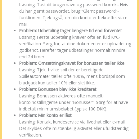
Løsning: Tast dit brugernavn og password korrekt. Hvis
du har glemt passwordet, brug “Glemt password”-
funktionen. Tjek også, om din konto er bekræftet via e-
mail.
Problem: Udbetaling tager længere tid end forventet
Løsning: Første udbetaling kræver ofte en fuld KYC-
verifikation. Sørg for, at dine dokumenter er uploadet og
godkendt. Herefter tager udbetalinger normalt mindre
end 24 timer.
Problem: Omsætningskravet for bonussen tæller ikke
Løsning: Tjek, hvilke spil der er berettigede.
Spilleautomater tæller ofte 100%, mens bordspil som
blackjack kun tæller 10% eller slet ikke.
Problem: Bonussen blev ikke krediteret
Løsning: Bonussen aktiveres ofte manuelt i
kontoindstillingerne under “Bonusser”. Sørg for at have
indbetalt minimumsbeløbet (typisk 100 DKK).
Problem: Min konto er låst
Løsning: Kontakt kundeservice via livechat eller e-mail.
Det skyldes ofte mistænkelig aktivitet eller ufuldstændig
verifikation.