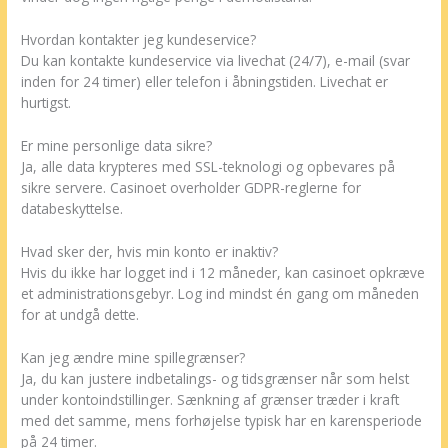
Hvordan kontakter jeg kundeservice?
Du kan kontakte kundeservice via livechat (24/7), e-mail (svar
inden for 24 timer) eller telefon i åbningstiden. Livechat er
hurtigst.
Er mine personlige data sikre?
Ja, alle data krypteres med SSL-teknologi og opbevares på
sikre servere. Casinoet overholder GDPR-reglerne for
databeskyttelse.
Hvad sker der, hvis min konto er inaktiv?
Hvis du ikke har logget ind i 12 måneder, kan casinoet opkræve
et administrationsgebyr. Log ind mindst én gang om måneden
for at undgå dette.
Kan jeg ændre mine spillegrænser?
Ja, du kan justere indbetalings- og tidsgrænser når som helst
under kontoindstillinger. Sænkning af grænser træder i kraft
med det samme, mens forhøjelse typisk har en karensperiode
på 24 timer.