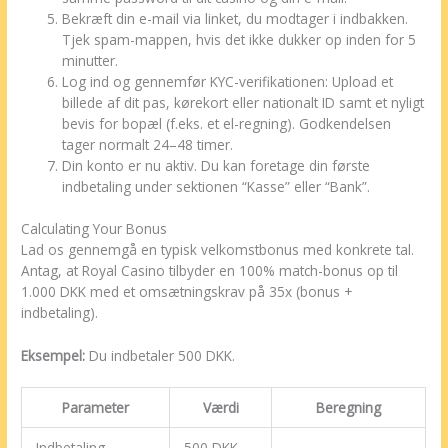
Bekræft din e-mail via linket, du modtager i indbakken.
Tjek spam-mappen, hvis det ikke dukker op inden for 5
minutter.
Log ind og gennemfør KYC-verifikationen: Upload et
billede af dit pas, kørekort eller nationalt ID samt et nyligt
bevis for bopæl (f.eks. et el-regning). Godkendelsen
tager normalt 24–48 timer.
Din konto er nu aktiv. Du kan foretage din første
indbetaling under sektionen “Kasse” eller “Bank”.
Calculating Your Bonus
Lad os gennemgå en typisk velkomstbonus med konkrete tal.
Antag, at Royal Casino tilbyder en 100% match-bonus op til
1.000 DKK med et omsætningskrav på 35x (bonus +
indbetaling).
Eksempel:
Du indbetaler 500 DKK.
Parameter
Værdi
Beregning
Indbetaling
500 DKK
–