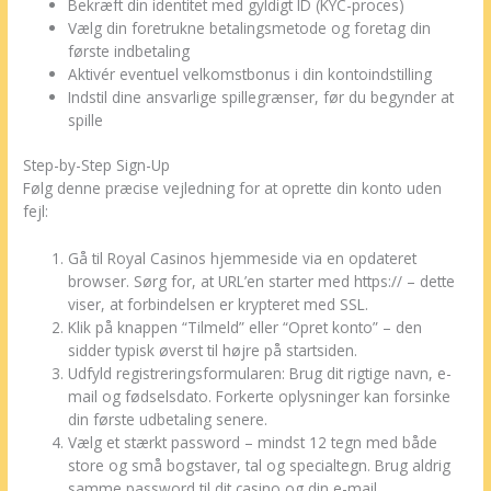
Bekræft din identitet med gyldigt ID (KYC-proces)
Vælg din foretrukne betalingsmetode og foretag din
første indbetaling
Aktivér eventuel velkomstbonus i din kontoindstilling
Indstil dine ansvarlige spillegrænser, før du begynder at
spille
Step-by-Step Sign-Up
Følg denne præcise vejledning for at oprette din konto uden
fejl:
Gå til Royal Casinos hjemmeside via en opdateret
browser. Sørg for, at URL’en starter med https:// – dette
viser, at forbindelsen er krypteret med SSL.
Klik på knappen “Tilmeld” eller “Opret konto” – den
sidder typisk øverst til højre på startsiden.
Udfyld registreringsformularen: Brug dit rigtige navn, e-
mail og fødselsdato. Forkerte oplysninger kan forsinke
din første udbetaling senere.
Vælg et stærkt password – mindst 12 tegn med både
store og små bogstaver, tal og specialtegn. Brug aldrig
samme password til dit casino og din e-mail.