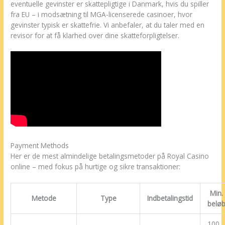
eventuelle gevinster er skattepligtige i Danmark, hvis du spiller
fra EU – i modsætning til MGA-licenserede casinoer, hvor
gevinster typisk er skattefrie. Vi anbefaler, at du taler med en
revisor for at få klarhed over dine skatteforpligtelser.
Payment Methods
Her er de mest almindelige betalingsmetoder på Royal Casino
online – med fokus på hurtige og sikre transaktioner:
Min.
Metode
Type
Indbetalingstid
belø
100