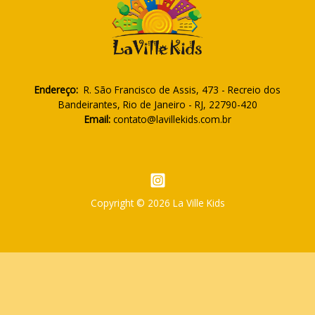
Endereço:
R. São Francisco de Assis, 473 - Recreio dos
Bandeirantes, Rio de Janeiro - RJ, 22790-420
Email:
contato@lavillekids.com.br
Copyright © 2026 La Ville Kids